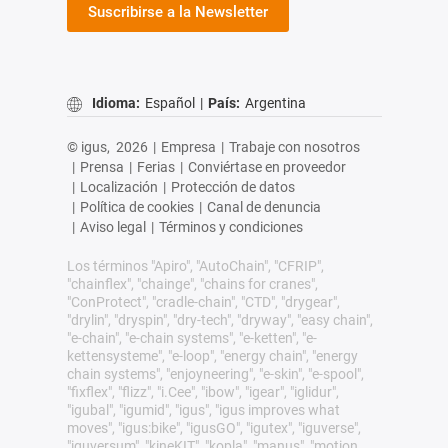
Suscribirse a la Newsletter
Idioma:
Español
|
País:
Argentina
© igus,
2026
|
Empresa
|
Trabaje con nosotros
|
Prensa
|
Ferias
|
Conviértase en proveedor
|
Localización
|
Protección de datos
|
Política de cookies
|
Canal de denuncia
|
Aviso legal
|
Términos y condiciones
Los términos "Apiro", "AutoChain", "CFRIP",
"chainflex", "chainge", "chains for cranes",
"ConProtect", "cradle-chain", "CTD", "drygear",
"drylin", "dryspin", "dry-tech", "dryway", "easy chain",
"e-chain", "e-chain systems", "e-ketten", "e-
kettensysteme", "e-loop", "energy chain", "energy
chain systems", "enjoyneering", "e-skin", "e-spool",
"fixflex", "flizz", "i.Cee", "ibow", "igear", "iglidur",
"igubal", "igumid", "igus", "igus improves what
moves", "igus:bike", "igusGO", "igutex", "iguverse",
"iguversum", "kineKIT", "kopla", "manus", "motion