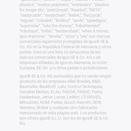
plastics", "motion polymers", "motionary", "plastics
for longer life", "print2mold", "Rawbot", "RBTX",
"readycable", "readychain", "ReBeL", "ReCyycle",
"reguse", "robolink", "Rohbot", "savfe", "speedigus",
"superwise", "take the dryway", "tribofilament",
"tribotape", "triflex", "twisterchain", "when it moves,
igus improves", "xirodur", "xiros" y "yes" son marcas
comerciales legalmente protegidas de igus® SE &
Co. KG en la República Federal de Alemania y otros
países. Esta es una lista no exhaustiva de las
marcas comerciales de igus SE & Co. KG o de
empresas afiliadas de igus en Alemania, la Unión
Europea, EE.UU. y/u otros países o jurisdicciones.
igus® SE & Co. KG puntualiza que no vende ningún
producto de las empresas Allen Bradley, B&R,
Baumüller, Beckhoff, Lahr, Control Techniques,
Danaher Motion, ELAU, FAGOR, FANUC, Festo,
Heidenhain, Jetter, Lenze, LinMot, LTi DRiVES,
Mitsubishi, NUM, Parker, Bosch Rexroth, SEW,
Siemens, Stöber y cualquier otro fabricante
mencionado en esta página web. Los productos
que ofrece igus® S.L.U. son los de igus® SE & Co.
KG.