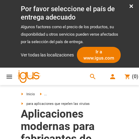
Por favor seleccione el país de
entrega adecuado
Algunos factores como el precio de los productos, su
disponibilidad u otros servicios pueden verse afectados
por la selección del país de entrega.
Ir a
Ver todas las localizaciones
www.igus.com
search
(
0
)
search
Inicio
...
para aplicaciones que repelen las virutas
Aplicaciones
modernas para
fabricantes de