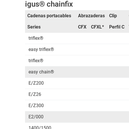
igus® chainfix
Cadenas portacables
Abrazaderas
Clip
Series
CFX
CFXL*
Perfil C
triflex®
easy triflex®
triflex®
easy chain®
E/Z200
E/Z26
E/Z300
E2/000
1400/1500