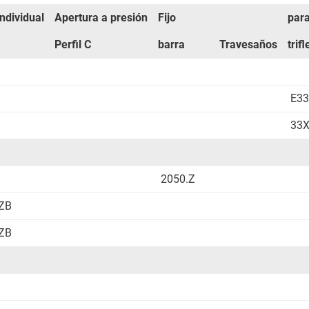
ndividual
Apertura a presión
Fijo
par
Perfil C
barra
Travesaños
trif
E33
33
2050.Z
.ZB
.ZB