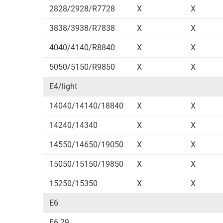
2828/2928/R7728
X
X
3838/3938/R7838
X
X
4040/4140/R8840
X
X
5050/5150/R9850
X
X
E4/light
14040/14140/18840
X
X
14240/14340
X
X
14550/14650/19050
X
X
15050/15150/19850
X
X
15250/15350
X
X
E6
E6.29