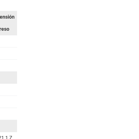
tensión
reso
21.1.Z