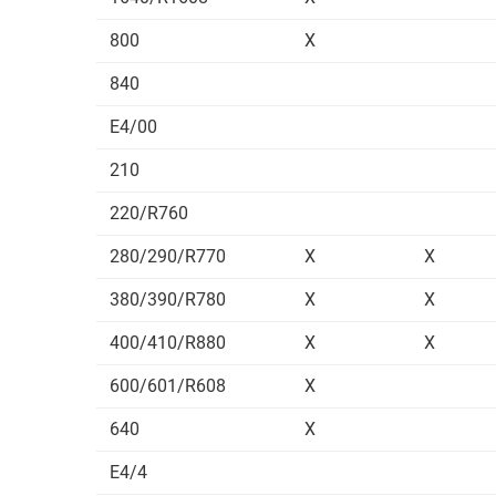
800
X
840
E4/00
210
220/R760
280/290/R770
X
X
380/390/R780
X
X
400/410/R880
X
X
600/601/R608
X
640
X
E4/4