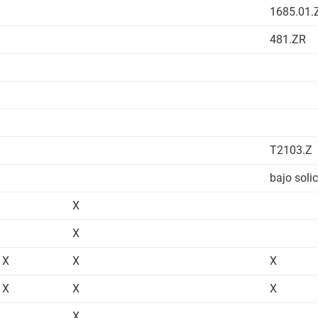
1685.01
481.ZR
T2103.Z
bajo soli
X
X
X
X
X
X
X
X
X