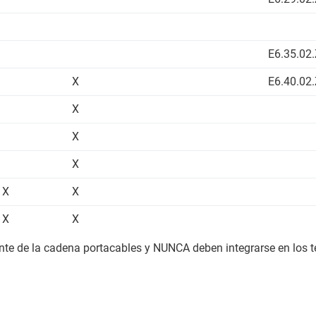
E6.35.02
X
E6.40.02
X
X
X
X
X
X
X
nte de la cadena portacables y NUNCA deben integrarse en los 