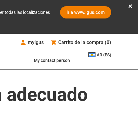
Ir a www.igus.com
er todas las localizaciones
myigus
Carrito de la compra
(
0
)
AR (ES)
My contact person
ón adecuado