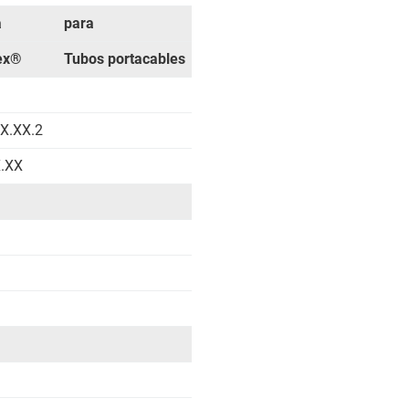
a
para
lex®
Tubos portacables
X.XX.2
X.XX