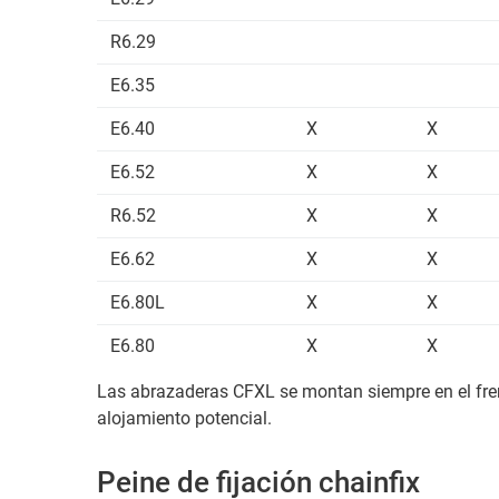
R6.29
E6.35
E6.40
X
X
E6.52
X
X
R6.52
X
X
E6.62
X
X
E6.80L
X
X
E6.80
X
X
Las abrazaderas CFXL se montan siempre en el fre
alojamiento potencial.
Peine de fijación chainfix