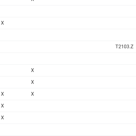
X
T2103.Z
X
X
X
X
X
X