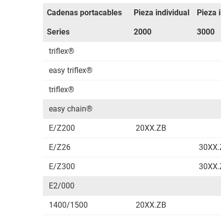
Cadenas portacables
Pieza individual
Pieza i
Series
2000
3000
triflex®
easy triflex®
triflex®
easy chain®
E/Z200
20XX.ZB
E/Z26
30XX
E/Z300
30XX
E2/000
1400/1500
20XX.ZB