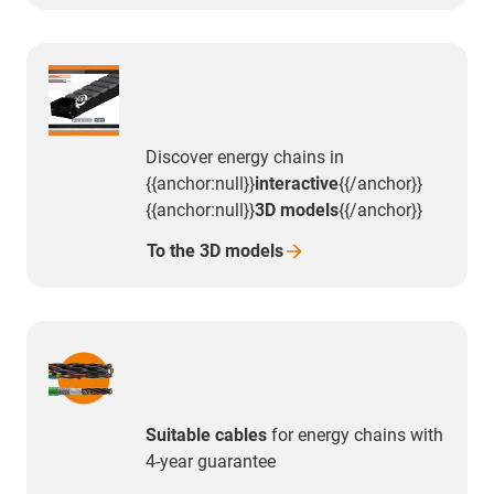
Discover energy chains in
{{anchor:null}}
interactive
{{/anchor}}
{{anchor:null}}
3D models
{{/anchor}}
To the 3D
models
Suitable cables
for energy chains with
4-year guarantee