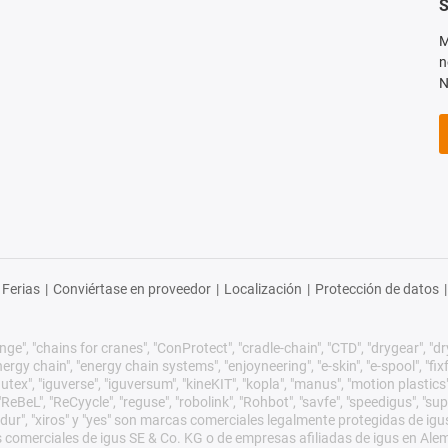
S
M
n
N
Ferias
|
Conviértase en proveedor
|
Localización
|
Protección de datos
|
ge", "chains for cranes", "ConProtect", "cradle-chain", "CTD", "drygear", "dryli
gy chain", "energy chain systems", "enjoyneering", "e-skin", "e-spool", "fixflex",
utex", "iguverse", "iguversum", "kineKIT", "kopla", "manus", "motion plastics"
eBeL", "ReCyycle", "reguse", "robolink", "Rohbot", "savfe", "speedigus", "sup
xirodur", "xiros" y "yes" son marcas comerciales legalmente protegidas de 
s comerciales de igus SE & Co. KG o de empresas afiliadas de igus en Ale