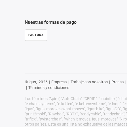
Nuestras formas de pago
FACTURA
© igus,
2026
|
Empresa
|
Trabaje con nosotros
|
Prensa
|
|
Términos y condiciones
Los términos "Apiro", "AutoChain", "CFRIP", "chainflex", "chain
"e-chain systems", "e-ketten", "e-kettensysteme", "e-loop", "ener
"igus", "igus improves what moves", "igus:bike", "igusGO", "ig
"print2mold", "Rawbot", "RBTX", "readycable", "readychain", "R
"triflex", "twisterchain", "when it moves, igus improves", "
otros países. Esta es una lista no exhaustiva de las marca