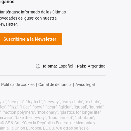
íganos
anténgase informado de las últimas
ovedades de igus® con nuestra
ewsletter.
Suscribirse a la Newsletter
Idioma:
Español
|
País:
Argentina
Política de cookies
|
Canal de denuncia
|
Aviso legal
n", "dryspin", "dry-tech", "dryway", "easy chain", "e-chain",
 "flizz", "i.Cee", "ibow", "igear", "iglidur", "igubal", "igumid",
, "motion polymers", "motionary", "plastics for longer life",
erwise", "take the dryway", "tribofilament", "tribotape",
igus® SE & Co. KG en la República Federal de Alemania y
mania, la Unión Europea, EE.UU. y/u otros países o