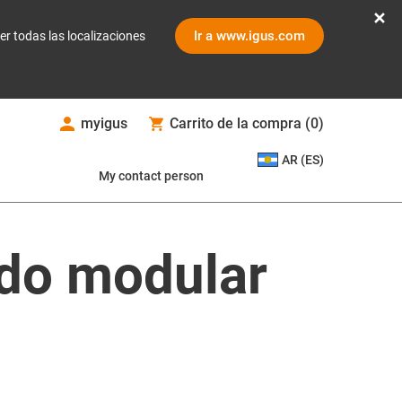
Ir a www.igus.com
er todas las localizaciones
myigus
Carrito de la compra
(
0
)
AR (ES)
My contact person
ado modular