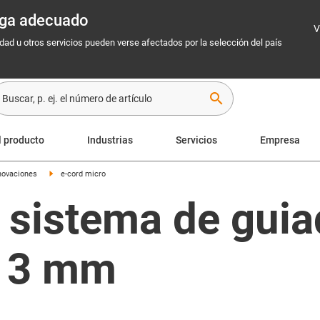
rega adecuado
V
idad u otros servicios pueden verse afectados por la selección del país
search
l producto
Industrias
Servicios
Empresa
novaciones
e-cord micro
, sistema de gui
< 3 mm