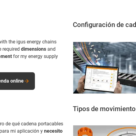
Configuración de ca
with the igus energy chains
e required
dimensions
and
ement
for my energy supply
ienda online
Tipos de movimiento
ro de qué cadena portacables
 para mi aplicación y
necesito