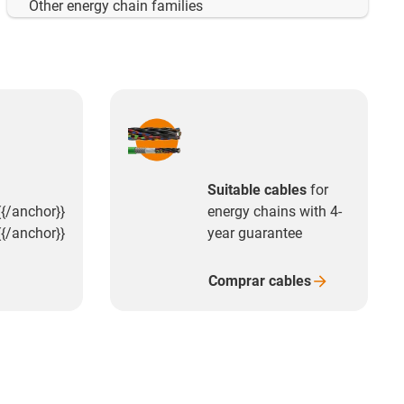
Other energy chain families
n
Suitable cables
for
{{/anchor}}
energy chains with 4-
{{/anchor}}
year guarantee
Comprar
cables