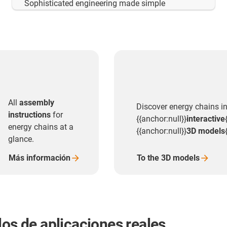
Sophisticated engineering made simple
All
assembly
Discover energy chains i
instructions
for
{{anchor:null}}
interactive
energy chains at a
{{anchor:null}}
3D models
glance.
Más
información
To the 3D
models
los de aplicaciones reales