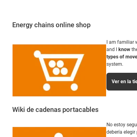
Energy chains online shop
I am familiar 
and I
know
th
types of mov
system.
Ver en la t
Wiki de cadenas portacables
No estoy segu
debería elegir