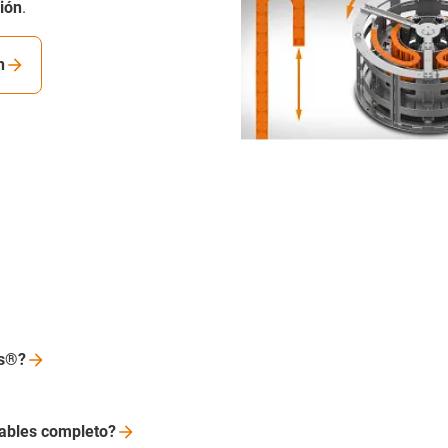
ión
.
n
us®?
cables
completo?