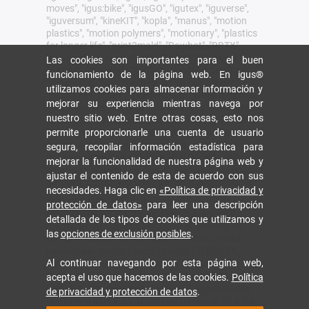
moves", "igus:bike", "igusGO", "igutex", "iguverse",
"iguversum", "kineKIT", "kopla", "manus", "motion
plastics", "motion polymers", "motionary", "plastics
for longer life", "print2mold", "Rawbot", "RBTX",
"readycable", "readychain", "ReBeL", "ReCyycle",
Las cookies son importantes para el buen
"reguse", "robolink", "Rohbot", "savfe", "speedigus",
funcionamiento de la página web. En igus®
"superwise", "take the dryway", "tribofilament",
utilizamos cookies para almacenar información y
"tribotape", "triflex", "twisterchain", "when it moves,
mejorar su experiencia mientras navega por
igus improves", "xirodur", "xiros" y "yes" son marcas
nuestro sitio web. Entre otras cosas, esto nos
comerciales legalmente protegidas de igus® SE &
Co. KG en la República Federal de Alemania y otros
permite proporcionarle una cuenta de usuario
países. Esta es una lista no exhaustiva de las
segura, recopilar información estadística para
marcas comerciales de igus SE & Co. KG o de
mejorar la funcionalidad de nuestra página web y
empresas afiliadas de igus en Alemania, la Unión
ajustar el contenido de esta de acuerdo con sus
Europea, EE.UU. y/u otros países o jurisdicciones.
necesidades. Haga clic en
«Política de privacidad y
igus® SE & Co. KG puntualiza que no vende ningún
protección de datos»
para leer una descripción
producto de las empresas Allen Bradley, B&R,
detallada de los tipos de cookies que utilizamos y
Baumüller, Beckhoff, Lahr, Control Techniques,
las
opciones de exclusión posibles
.
Danaher Motion, ELAU, FAGOR, FANUC, Festo,
Heidenhain, Jetter, Lenze, LinMot, LTi DRiVES,
Al continuar navegando por esta página web,
Mitsubishi, NUM, Parker, Bosch Rexroth, SEW,
Siemens, Stöber y cualquier otro fabricante
acepta el uso que hacemos de las cookies.
Política
mencionado en esta página web. Los productos
de privacidad y protección de datos
.
que ofrece igus® S.L.U. son los de igus® SE & Co.