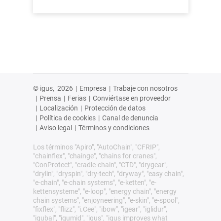
© igus,
2026
|
Empresa
|
Trabaje con nosotros
|
Prensa
|
Ferias
|
Conviértase en proveedor
|
Localización
|
Protección de datos
|
Política de cookies
|
Canal de denuncia
|
Aviso legal
|
Términos y condiciones
Los términos "Apiro", "AutoChain", "CFRIP",
"chainflex", "chainge", "chains for cranes",
"ConProtect", "cradle-chain", "CTD", "drygear",
"drylin", "dryspin", "dry-tech", "dryway", "easy chain",
"e-chain", "e-chain systems", "e-ketten", "e-
kettensysteme", "e-loop", "energy chain", "energy
chain systems", "enjoyneering", "e-skin", "e-spool",
"fixflex", "flizz", "i.Cee", "ibow", "igear", "iglidur",
"igubal", "igumid", "igus", "igus improves what