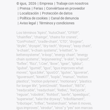
© igus,
2026
|
Empresa
|
Trabaje con nosotros
|
Prensa
|
Ferias
|
Conviértase en proveedor
|
Localización
|
Protección de datos
|
Política de cookies
|
Canal de denuncia
|
Aviso legal
|
Términos y condiciones
Los términos "Apiro", "AutoChain", "CFRIP",
"chainflex", "chainge", "chains for cranes",
"ConProtect", "cradle-chain", "CTD", "drygear",
"drylin", "dryspin", "dry-tech", "dryway", "easy chain",
"e-chain", "e-chain systems", "e-ketten", "e-
kettensysteme", "e-loop", "energy chain", "energy
chain systems", "enjoyneering", "e-skin", "e-spool",
"fixflex", "flizz", "i.Cee", "ibow", "igear", "iglidur",
"igubal", "igumid", "igus", "igus improves what
moves", "igus:bike", "igusGO", "igutex", "iguverse",
"iguversum", "kineKIT", "kopla", "manus", "motion
plastics", "motion polymers", "motionary", "plastics
for longer life", "print2mold", "Rawbot", "RBTX",
"readycable", "readychain", "ReBeL", "ReCyycle",
"reguse", "robolink", "Rohbot", "savfe", "speedigus",
"superwise", "take the dryway", "tribofilament",
"tribotape", "triflex", "twisterchain", "when it moves,
igus improves", "xirodur", "xiros" y "yes" son marcas