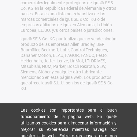
comerciales legalmente protegidas de igus® SE &
Co. KG en la República Federal de Alemania y otros
países. Esta es una lista no exhaustiva de las
marcas comerciales de igus SE & Co. KG o de
empresas afiliadas de igus en Alemania, la Unión
Europea, EE.UU. y/u otros países o jurisdicciones.
igus® SE & Co. KG puntualiza que no vende ningún
producto de las empresas Allen Bradley, B&R,
Baumüller, Beckhoff, Lahr, Control Techniques,
Danaher Motion, ELAU, FAGOR, FANUC, Festo,
Heidenhain, Jetter, Lenze, LinMot, LTi DRiVES,
Mitsubishi, NUM, Parker, Bosch Rexroth, SEW,
Siemens, Stöber y cualquier otro fabricante
mencionado en esta página web. Los productos
que ofrece igus® S.L.U. son los de igus® SE & Co.
KG.
Las cookies son importantes para el buen
funcionamiento de la página web. En igus®
utilizamos cookies para almacenar información y
mejorar su experiencia mientras navega por
nuestro sitio web. Entre otras cosas, esto nos