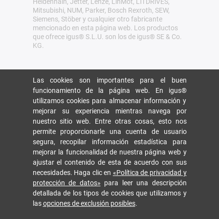
Heidenhain, Jetter, Lenze, LinMot, LTi DRiVES,
Mitsubishi, NUM, Parker, Bosch Rexroth, SEW,
Siemens, Stöber y cualquier otro fabricante
mencionado en esta página web. Los productos
que ofrece igus® S.L.U. son los de igus® SE & Co.
KG.
Las cookies son importantes para el buen
funcionamiento de la página web. En igus®
utilizamos cookies para almacenar información y
mejorar su experiencia mientras navega por
nuestro sitio web. Entre otras cosas, esto nos
permite proporcionarle una cuenta de usuario
segura, recopilar información estadística para
mejorar la funcionalidad de nuestra página web y
ajustar el contenido de esta de acuerdo con sus
necesidades. Haga clic en
«Política de privacidad y
protección de datos»
para leer una descripción
detallada de los tipos de cookies que utilizamos y
las
opciones de exclusión posibles
.