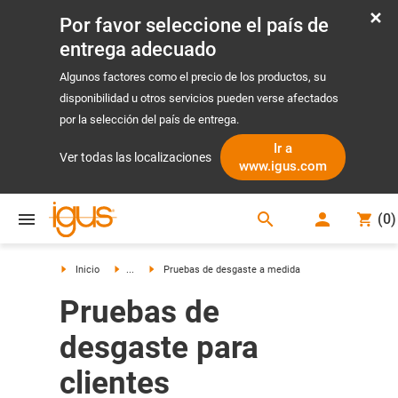
Por favor seleccione el país de
entrega adecuado
Algunos factores como el precio de los productos, su
disponibilidad u otros servicios pueden verse afectados
por la selección del país de entrega.
Ir a
Ver todas las localizaciones
www.igus.com
search
(
0
)
search
Inicio
...
Pruebas de desgaste a medida
Pruebas de
desgaste para
clientes