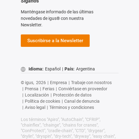
Síganos
Manténgase informado de las últimas
novedades de igus® con nuestra
Newsletter.
Suscribirse a la Newsletter
Idioma:
Español
|
País:
Argentina
© igus,
2026
|
Empresa
|
Trabaje con nosotros
|
Prensa
|
Ferias
|
Conviértase en proveedor
|
Localización
|
Protección de datos
|
Política de cookies
|
Canal de denuncia
|
Aviso legal
|
Términos y condiciones
Los términos "Apiro", "AutoChain", "CFRIP",
"chainflex", "chainge", "chains for cranes",
"ConProtect", "cradle-chain", "CTD", "drygear",
"drylin", "dryspin", "dry-tech", "dryway", "easy chain",