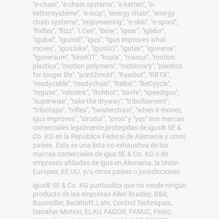
"e-chain", "e-chain systems", "e-ketten", "e-
kettensysteme", "e-loop", "energy chain", "energy
chain systems", "enjoyneering", "e-skin", "e-spool",
"fixflex", "flizz", "i.Cee", "ibow", "igear", "iglidur",
"igubal", "igumid", "igus", "igus improves what
moves", "igus:bike", "igusGO", "igutex", "iguverse",
"iguversum", "kineKIT", "kopla", "manus", "motion
plastics", "motion polymers", "motionary", "plastics
for longer life", "print2mold", "Rawbot", "RBTX",
"readycable", "readychain", "ReBeL", "ReCyycle",
"reguse", "robolink", "Rohbot", "savfe", "speedigus",
"superwise", "take the dryway", "tribofilament",
"tribotape", "triflex", "twisterchain", "when it moves,
igus improves", "xirodur", "xiros" y "yes" son marcas
comerciales legalmente protegidas de igus® SE &
Co. KG en la República Federal de Alemania y otros
países. Esta es una lista no exhaustiva de las
marcas comerciales de igus SE & Co. KG o de
empresas afiliadas de igus en Alemania, la Unión
Europea, EE.UU. y/u otros países o jurisdicciones.
igus® SE & Co. KG puntualiza que no vende ningún
producto de las empresas Allen Bradley, B&R,
Baumüller, Beckhoff, Lahr, Control Techniques,
Danaher Motion, ELAU, FAGOR, FANUC, Festo,