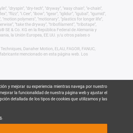
n", "dryspin", "dry-tech", "dryway", "easy chain", "e-chain",
 "flizz", "i.Cee", "ibow", "igear", "iglidur", "igubal", "igumid",
, "motion polymers", "motionary", "plastics for longer life",
erwise", "take the dryway", "tribofilament", "tribotape",
igus® SE & Co. KG en la República Federal de Alemania y
mania, la Unión Europea, EE.UU. y/u otros países o
rol Techniques, Danaher Motion, ELAU, FAGOR, FANUC,
ro fabricante mencionado en esta página web. Los
ión y mejorar su experiencia mientras navega por nuestro
mejorar la funcionalidad de nuestra página web y ajustar el
pción detallada de los tipos de cookies que utilizamos y las
s
.