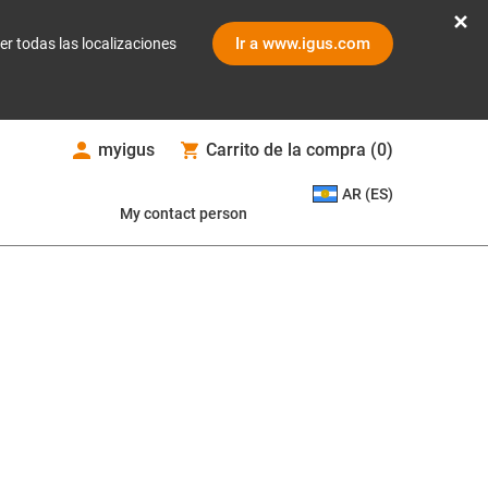
Ir a www.igus.com
er todas las localizaciones
myigus
Carrito de la compra
(
0
)
AR (ES)
My contact person