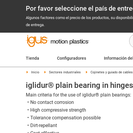
Por favor seleccione el país de ent
Algunos factores como el precio de los productos, su disponibil
de entrega.
Tienda
Configuradores
Información de
Inicio
Sectores industriales
Cojinetes y guiado de cable
iglidur® plain bearing in hinges
Main criteria for the use of iglidur® plain bearings:
No contact corrosion
High compressive strength
Tolerance compensation possible
Dirt-repellant