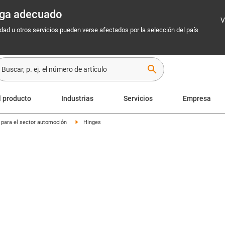
rega adecuado
V
idad u otros servicios pueden verse afectados por la selección del país
search
l producto
Industrias
Servicios
Empresa
s para el sector automoción
Hinges