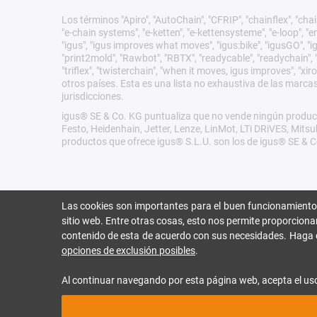
Los términos "Apiro", "AutoChain", "CFRIP", "chainflex", "chain
"e-chain systems", "e-ketten", "e-kettensysteme", "e-loop", "ener
"igus", "igus improves what moves", "igus:bike", "igusGO", "ig
"print2mold", "Rawbot", "RBTX", "readycable", "readychain", "R
"triflex", "twisterchain", "when it moves, igus improves", "
otros países. Esta es una lista no exhaustiva de las marca
jurisdicciones.
igus® SE & Co. KG puntualiza que no vende ningún product
Festo, Heidenhain, Jetter, Lenze, LinMot, LTi DRiVES, Mit
productos que ofrece igus® S.L.U. son los de igus® SE & C
Las cookies son importantes para el buen funcionamiento
sitio web. Entre otras cosas, esto nos permite proporciona
contenido de esta de acuerdo con sus necesidades. Haga 
opciones de exclusión posibles
.
Al continuar navegando por esta página web, acepta el us