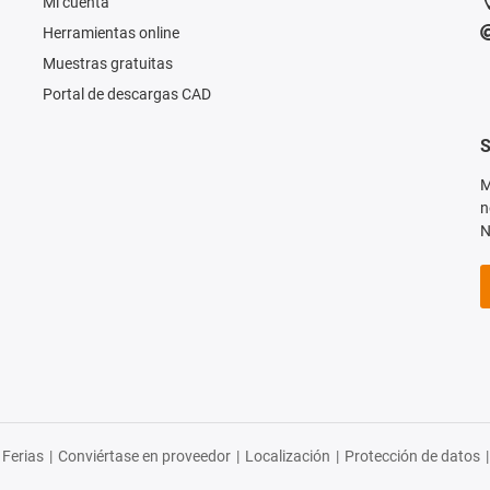
Mi cuenta
Herramientas online
Muestras gratuitas
Portal de descargas CAD
S
M
n
N
Ferias
|
Conviértase en proveedor
|
Localización
|
Protección de datos
|