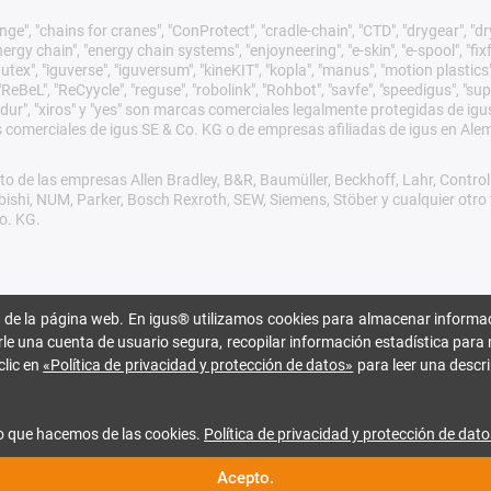
ge", "chains for cranes", "ConProtect", "cradle-chain", "CTD", "drygear", "dryli
gy chain", "energy chain systems", "enjoyneering", "e-skin", "e-spool", "fixflex",
utex", "iguverse", "iguversum", "kineKIT", "kopla", "manus", "motion plastics"
eBeL", "ReCyycle", "reguse", "robolink", "Rohbot", "savfe", "speedigus", "sup
xirodur", "xiros" y "yes" son marcas comerciales legalmente protegidas de 
s comerciales de igus SE & Co. KG o de empresas afiliadas de igus en Ale
o de las empresas Allen Bradley, B&R, Baumüller, Beckhoff, Lahr, Cont
subishi, NUM, Parker, Bosch Rexroth, SEW, Siemens, Stöber y cualquier ot
o. KG.
 de la página web. En igus® utilizamos cookies para almacenar informac
rle una cuenta de usuario segura, recopilar información estadística para 
clic en
«Política de privacidad y protección de datos»
para leer una descri
o que hacemos de las cookies.
Política de privacidad y protección de dato
Acepto.