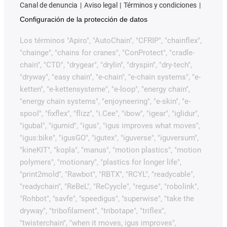
Canal de denuncia
Aviso legal
Términos y condiciones
Configuración de la protección de datos
Los términos "Apiro", "AutoChain", "CFRIP", "chainflex",
"chainge", "chains for cranes", "ConProtect", "cradle-
chain", "CTD", "drygear", "drylin", "dryspin", "dry-tech",
"dryway", "easy chain", "e-chain", "e-chain systems", "e-
ketten", "e-kettensysteme", "e-loop", "energy chain",
"energy chain systems", "enjoyneering", "e-skin", "e-
spool", "fixflex", "flizz", "i.Cee", "ibow", "igear", "iglidur",
"igubal", "igumid", "igus", "igus improves what moves",
"igus:bike", "igusGO", "igutex", "iguverse", "iguversum",
"kineKIT", "kopla", "manus", "motion plastics", "motion
polymers", "motionary", "plastics for longer life",
"print2mold", "Rawbot", "RBTX", "RCYL", "readycable",
"readychain", "ReBeL", "ReCyycle", "reguse", "robolink",
"Rohbot", "savfe", "speedigus", "superwise", "take the
dryway", "tribofilament", "tribotape", "triflex",
"twisterchain", "when it moves, igus improves",