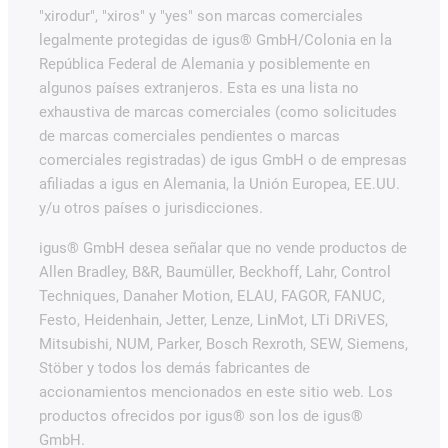
"xirodur", "xiros" y "yes" son marcas comerciales
legalmente protegidas de igus® GmbH/Colonia en la
República Federal de Alemania y posiblemente en
algunos países extranjeros. Esta es una lista no
exhaustiva de marcas comerciales (como solicitudes
de marcas comerciales pendientes o marcas
comerciales registradas) de igus GmbH o de empresas
afiliadas a igus en Alemania, la Unión Europea, EE.UU.
y/u otros países o jurisdicciones.
igus® GmbH desea señalar que no vende productos de
Allen Bradley, B&R, Baumüller, Beckhoff, Lahr, Control
Techniques, Danaher Motion, ELAU, FAGOR, FANUC,
Festo, Heidenhain, Jetter, Lenze, LinMot, LTi DRiVES,
Mitsubishi, NUM, Parker, Bosch Rexroth, SEW, Siemens,
Stöber y todos los demás fabricantes de
accionamientos mencionados en este sitio web. Los
productos ofrecidos por igus® son los de igus®
GmbH.