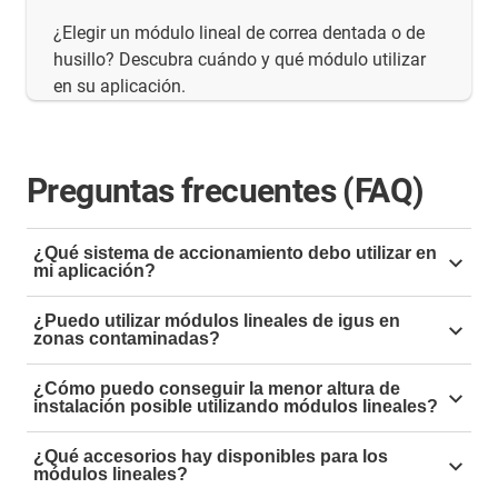
¿Elegir un módulo lineal de correa dentada o de
husillo? Descubra cuándo y qué módulo utilizar
en su aplicación.
Preguntas frecuentes (FAQ)
¿Qué sistema de accionamiento debo utilizar en
mi aplicación?
Nuestros diferentes accionamientos lineales ofrecen
¿Puedo utilizar módulos lineales de igus en
una amplia variedad de ventajas para todo tipo de
zonas contaminadas?
aplicaciones.
Sí, los módulos lineales drylin E no necesitan
¿Cómo puedo conseguir la menor altura de
lubricantes, por lo que son especialmente resistentes a
Los accionamientos por correa dentada ofrecen una
instalación posible utilizando módulos lineales?
la suciedad. Nuestros sistemas de accionamiento
gran aceleración y repetibilidad. Por ello, son
Hemos reunido una selección de módulos lineales
pueden utilizarse incluso con arena, virutas y polvo.
¿Qué accesorios hay disponibles para los
especialmente adecuados para máquinas pick and
compactos para espacios de instalación
módulos lineales?
place, sistemas de envasado, impresoras 3D y otras
especialmente reducidos. Puede elegir entre módulos