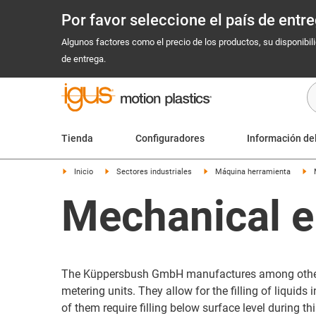
Por favor seleccione el país de ent
Algunos factores como el precio de los productos, su disponibil
de entrega.
Tienda
Configuradores
Información de
Inicio
Sectores industriales
Máquina herramienta
Mechanical e
The Küppersbush GmbH manufactures among other
metering units. They allow for the filling of liquids
of them require filling below surface level during th