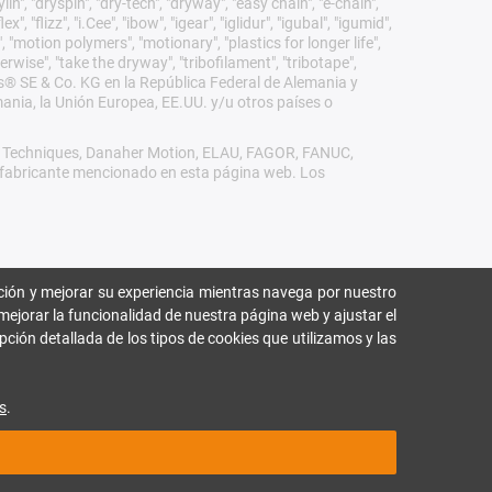
n", "dryspin", "dry-tech", "dryway", "easy chain", "e-chain",
 "flizz", "i.Cee", "ibow", "igear", "iglidur", "igubal", "igumid",
, "motion polymers", "motionary", "plastics for longer life",
erwise", "take the dryway", "tribofilament", "tribotape",
igus® SE & Co. KG en la República Federal de Alemania y
mania, la Unión Europea, EE.UU. y/u otros países o
rol Techniques, Danaher Motion, ELAU, FAGOR, FANUC,
ro fabricante mencionado en esta página web. Los
ión y mejorar su experiencia mientras navega por nuestro
mejorar la funcionalidad de nuestra página web y ajustar el
pción detallada de los tipos de cookies que utilizamos y las
s
.