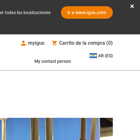
Ir a www.igus.com
er todas las localizaciones
myigus
Carrito de la compra
(
0
)
AR (ES)
My contact person