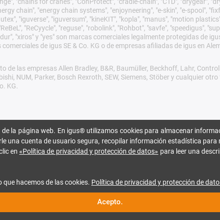
ge", "chains for cranes", "ConProtect", "cradle-chain", "CTD", "drygear", "dryli
gy chain", "energy chain systems", "enjoyneering", "e-skin", "e-spool", "fixflex",
utex", "iguverse", "iguversum", "kineKIT", "kopla", "manus", "motion plastics"
eBeL", "ReCyycle", "reguse", "robolink", "Rohbot", "savfe", "speedigus", "sup
xirodur", "xiros" y "yes" son marcas comerciales legalmente protegidas de 
s comerciales de igus SE & Co. KG o de empresas afiliadas de igus en Ale
o de las empresas Allen Bradley, B&R, Baumüller, Beckhoff, Lahr, Cont
subishi, NUM, Parker, Bosch Rexroth, SEW, Siemens, Stöber y cualquier ot
o. KG.
 de la página web. En igus® utilizamos cookies para almacenar informac
rle una cuenta de usuario segura, recopilar información estadística para 
clic en
«Política de privacidad y protección de datos»
para leer una descri
o que hacemos de las cookies.
Política de privacidad y protección de dato
Acepto.