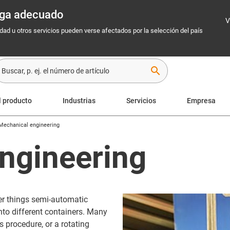
rega adecuado
V
idad u otros servicios pueden verse afectados por la selección del país
search
l producto
Industrias
Servicios
Empresa
Mechanical engineering
ngineering
 things semi-automatic
 into different containers. Many
is procedure, or a rotating