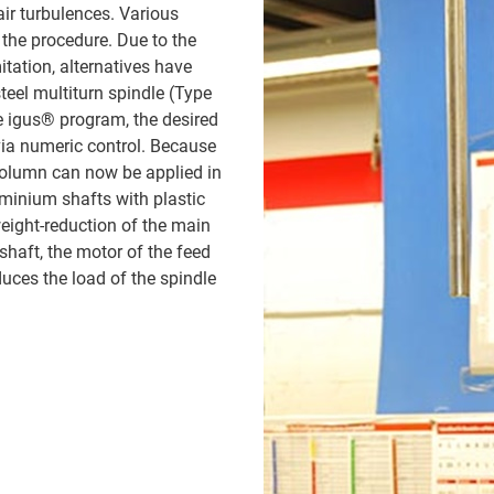
air turbulences. Various
 the procedure. Due to the
itation, alternatives have
teel multiturn spindle (Type
e igus® program, the desired
via numeric control. Because
g column can now be applied in
uminium shafts with plastic
ight-reduction of the main
shaft, the motor of the feed
duces the load of the spindle