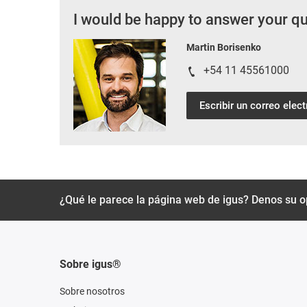
I would be happy to answer your q
Martin Borisenko
+54 11 45561000
Escribir un correo elec
¿Qué le parece la página web de igus? Denos su o
Sobre igus®
Sobre nosotros