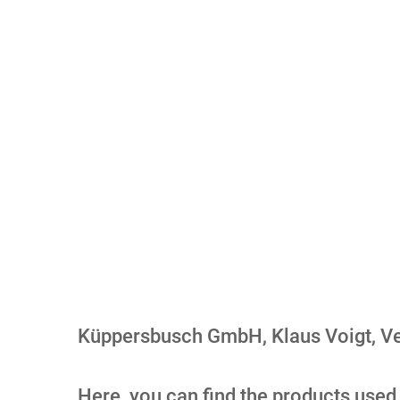
Küppersbusch GmbH, Klaus Voigt, V
Here, you can find the products used