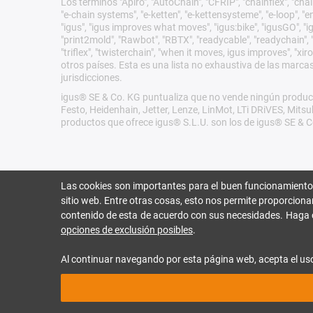
Los términos "Apiro", "AutoChain", "CFRIP", "chainflex", "chain
"e-chain systems", "e-ketten", "e-kettensysteme", "e-loop", "ener
"igus", "igus improves what moves", "igus:bike", "igusGO", "ig
"print2mold", "Rawbot", "RBTX", "readycable", "readychain", "R
"triflex", "twisterchain", "when it moves, igus improves", "
otros países. Esta es una lista no exhaustiva de las marca
jurisdicciones.
igus® SE & Co. KG puntualiza que no vende ningún product
Festo, Heidenhain, Jetter, Lenze, LinMot, LTi DRiVES, Mit
productos que ofrece igus® S.L.U. son los de igus® SE & C
Las cookies son importantes para el buen funcionamiento
sitio web. Entre otras cosas, esto nos permite proporciona
contenido de esta de acuerdo con sus necesidades. Haga 
opciones de exclusión posibles
.
Al continuar navegando por esta página web, acepta el us