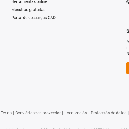
Herramientas online
Muestras gratuitas
Portal de descargas CAD
S
M
n
N
Ferias
|
Conviértase en proveedor
|
Localización
|
Protección de datos
|