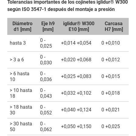
Tolerancias importantes de los cojinetes iglidur® W300
según ISO 3547-1 después del montaje a presión
Diámetro
Eje h9
iglidur® W300
Carcasa
d1 [mm]
[mm]
E10 [mm]
H7 [mm]
0 -
hasta 3
+0,014 +0,054
0 +0,010
0,025
0 -
> 3 a 6
+0,020 +0,068
0 +0,012
0,030
> 6 hasta
0 -
+0,025 +0,083
0 +0,015
10
0,036
> 10 hasta
0 -
+0,032 +0,102
0 +0,018
18
0,043
> 18 hasta
0 -
+0,040 +0,124
0 +0,021
30
0,052
> 30 hasta
0 -
+0,050 +0,150
0 +0,025
50
0,062