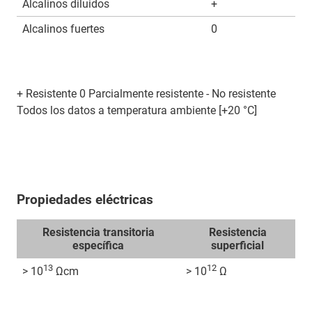
Alcalinos diluidos
+
Alcalinos fuertes
0
+ Resistente 0 Parcialmente resistente - No resistente
Todos los datos a temperatura ambiente [+20 °C]
Propiedades eléctricas
Resistencia transitoria
Resistencia
específica
superficial
13
12
> 10
Ωcm
> 10
Ω