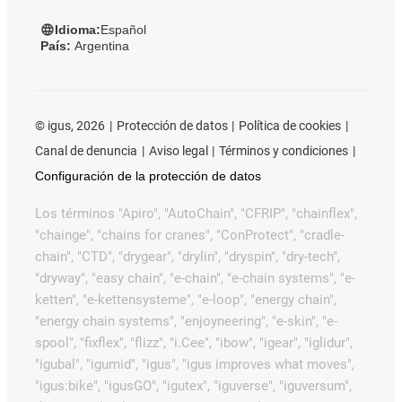
Idioma:
Español
País:
Argentina
©
igus, 2026
Protección de datos
Política de cookies
Canal de denuncia
Aviso legal
Términos y condiciones
Configuración de la protección de datos
Los términos "Apiro", "AutoChain", "CFRIP", "chainflex",
"chainge", "chains for cranes", "ConProtect", "cradle-
chain", "CTD", "drygear", "drylin", "dryspin", "dry-tech",
"dryway", "easy chain", "e-chain", "e-chain systems", "e-
ketten", "e-kettensysteme", "e-loop", "energy chain",
"energy chain systems", "enjoyneering", "e-skin", "e-
spool", "fixflex", "flizz", "i.Cee", "ibow", "igear", "iglidur",
"igubal", "igumid", "igus", "igus improves what moves",
"igus:bike", "igusGO", "igutex", "iguverse", "iguversum",