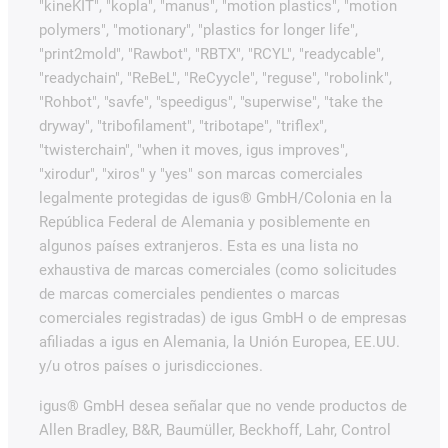
"kineKIT", "kopla", "manus", "motion plastics", "motion
polymers", "motionary", "plastics for longer life",
"print2mold", "Rawbot", "RBTX", "RCYL", "readycable",
"readychain", "ReBeL", "ReCyycle", "reguse", "robolink",
"Rohbot", "savfe", "speedigus", "superwise", "take the
dryway", "tribofilament", "tribotape", "triflex",
"twisterchain", "when it moves, igus improves",
"xirodur", "xiros" y "yes" son marcas comerciales
legalmente protegidas de igus® GmbH/Colonia en la
República Federal de Alemania y posiblemente en
algunos países extranjeros. Esta es una lista no
exhaustiva de marcas comerciales (como solicitudes
de marcas comerciales pendientes o marcas
comerciales registradas) de igus GmbH o de empresas
afiliadas a igus en Alemania, la Unión Europea, EE.UU.
y/u otros países o jurisdicciones.
igus® GmbH desea señalar que no vende productos de
Allen Bradley, B&R, Baumüller, Beckhoff, Lahr, Control