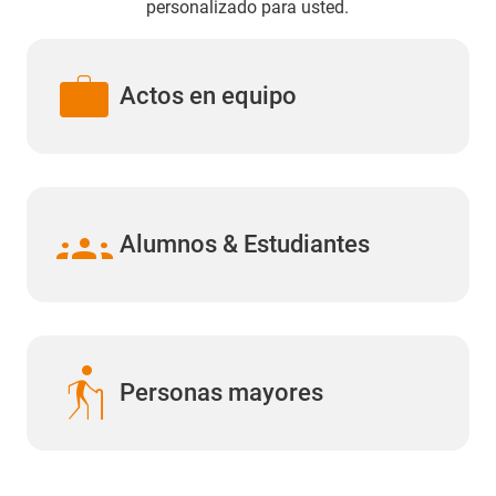
personalizado para usted.
work
Actos en equipo
groups
Alumnos & Estudiantes
elderly
Personas mayores