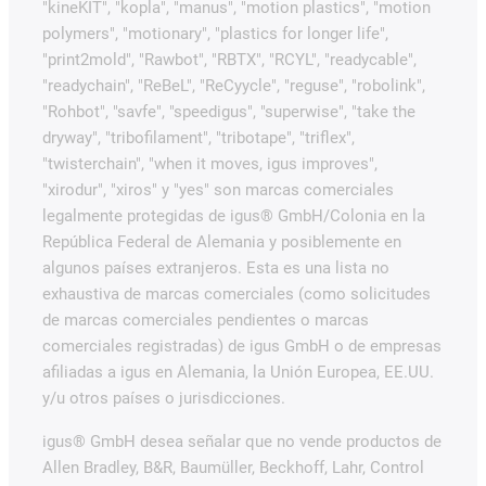
"kineKIT", "kopla", "manus", "motion plastics", "motion
polymers", "motionary", "plastics for longer life",
"print2mold", "Rawbot", "RBTX", "RCYL", "readycable",
"readychain", "ReBeL", "ReCyycle", "reguse", "robolink",
"Rohbot", "savfe", "speedigus", "superwise", "take the
dryway", "tribofilament", "tribotape", "triflex",
"twisterchain", "when it moves, igus improves",
"xirodur", "xiros" y "yes" son marcas comerciales
legalmente protegidas de igus® GmbH/Colonia en la
República Federal de Alemania y posiblemente en
algunos países extranjeros. Esta es una lista no
exhaustiva de marcas comerciales (como solicitudes
de marcas comerciales pendientes o marcas
comerciales registradas) de igus GmbH o de empresas
afiliadas a igus en Alemania, la Unión Europea, EE.UU.
y/u otros países o jurisdicciones.
igus® GmbH desea señalar que no vende productos de
Allen Bradley, B&R, Baumüller, Beckhoff, Lahr, Control