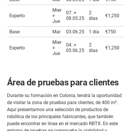
Formulario de inscripción
Formulario de inscripción
Mier
07. +
2
Experto
+
€1,250
Co
08.05.25
días
Jue
Base
Mar
03.06.25
1 día
€750
Co
Mier
04. +
2
Experto
+
€1,250
Co
05.06.25
días
Jue
Área de pruebas para clientes
Durante su formación en Colonia, tendrá la oportunidad
de visitar la zona de pruebas para clientes, de 400 m².
Aquí presentamos una selección de productos de
robótica de los principales fabricantes, que también
puede encontrar en línea en el mercado RBTX. En este
entorno de pruebas se comprueba la viabilidad y