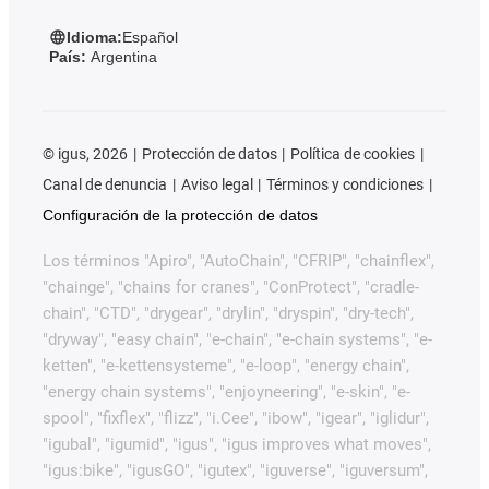
Idioma:
Español
País:
Argentina
©
igus, 2026
Protección de datos
Política de cookies
Canal de denuncia
Aviso legal
Términos y condiciones
Configuración de la protección de datos
Los términos "Apiro", "AutoChain", "CFRIP", "chainflex",
"chainge", "chains for cranes", "ConProtect", "cradle-
chain", "CTD", "drygear", "drylin", "dryspin", "dry-tech",
"dryway", "easy chain", "e-chain", "e-chain systems", "e-
ketten", "e-kettensysteme", "e-loop", "energy chain",
"energy chain systems", "enjoyneering", "e-skin", "e-
spool", "fixflex", "flizz", "i.Cee", "ibow", "igear", "iglidur",
"igubal", "igumid", "igus", "igus improves what moves",
"igus:bike", "igusGO", "igutex", "iguverse", "iguversum",