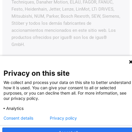
Techniques, Danaher Motion, ELAU, FAGOR, FANUC,
Festo, Heidenhain, Jetter, Lenze, LinMot, LTi DRiVES,
Mitsubishi, NUM, Parker, Bosch Rexroth, SEW, Siemens,
Stöber y todos los demás fabricantes de
accionamientos mencionados en este sitio web. Los
productos ofrecidos por igus® son los de igus®
GmbH.
Privacy on this site
We collect and process your data on this site to better understand
how it is used. You can give your consent to all or selected
purposes, or you can decline them all. For more information, see
our privacy policy.
Analytics
Consent details
Privacy policy