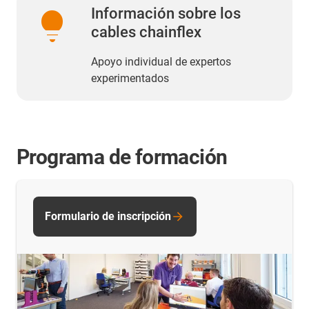
lightbulb
Información sobre los
cables chainflex
Apoyo individual de expertos
experimentados
Programa de formación
Formulario de inscripción