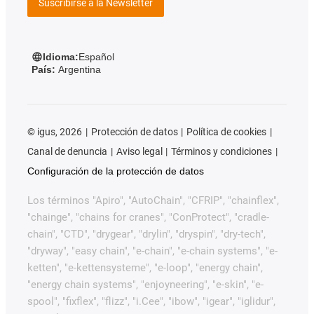
Suscribirse a la Newsletter
Idioma:
Español
País:
Argentina
©
igus, 2026
Protección de datos
Política de cookies
Canal de denuncia
Aviso legal
Términos y condiciones
Configuración de la protección de datos
Los términos "Apiro", "AutoChain", "CFRIP", "chainflex",
"chainge", "chains for cranes", "ConProtect", "cradle-
chain", "CTD", "drygear", "drylin", "dryspin", "dry-tech",
"dryway", "easy chain", "e-chain", "e-chain systems", "e-
ketten", "e-kettensysteme", "e-loop", "energy chain",
"energy chain systems", "enjoyneering", "e-skin", "e-
spool", "fixflex", "flizz", "i.Cee", "ibow", "igear", "iglidur",