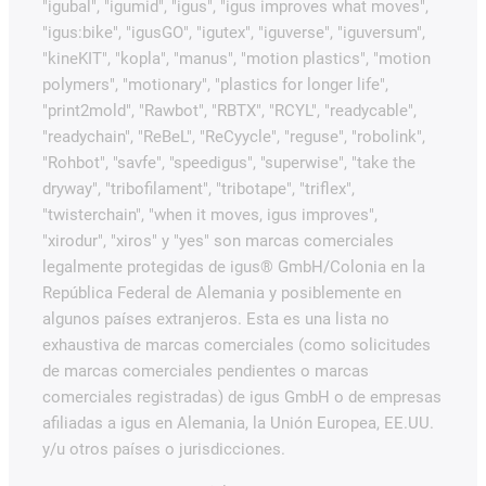
"igubal", "igumid", "igus", "igus improves what moves",
"igus:bike", "igusGO", "igutex", "iguverse", "iguversum",
"kineKIT", "kopla", "manus", "motion plastics", "motion
polymers", "motionary", "plastics for longer life",
"print2mold", "Rawbot", "RBTX", "RCYL", "readycable",
"readychain", "ReBeL", "ReCyycle", "reguse", "robolink",
"Rohbot", "savfe", "speedigus", "superwise", "take the
dryway", "tribofilament", "tribotape", "triflex",
"twisterchain", "when it moves, igus improves",
"xirodur", "xiros" y "yes" son marcas comerciales
legalmente protegidas de igus® GmbH/Colonia en la
República Federal de Alemania y posiblemente en
algunos países extranjeros. Esta es una lista no
exhaustiva de marcas comerciales (como solicitudes
de marcas comerciales pendientes o marcas
comerciales registradas) de igus GmbH o de empresas
afiliadas a igus en Alemania, la Unión Europea, EE.UU.
y/u otros países o jurisdicciones.