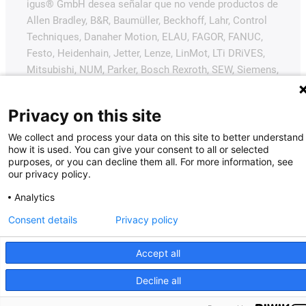
igus® GmbH desea señalar que no vende productos de
Allen Bradley, B&R, Baumüller, Beckhoff, Lahr, Control
Techniques, Danaher Motion, ELAU, FAGOR, FANUC,
Festo, Heidenhain, Jetter, Lenze, LinMot, LTi DRiVES,
Mitsubishi, NUM, Parker, Bosch Rexroth, SEW, Siemens,
Stöber y todos los demás fabricantes de
accionamientos mencionados en este sitio web. Los
Privacy on this site
productos ofrecidos por igus® son los de igus®
GmbH.
We collect and process your data on this site to better understand
how it is used. You can give your consent to all or selected
purposes, or you can decline them all. For more information, see
our privacy policy.
Analytics
Consent details
Privacy policy
Accept all
Decline all