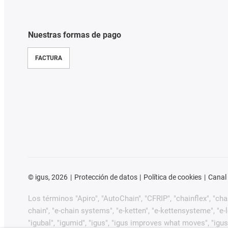
Nuestras formas de pago
FACTURA
©
igus, 2026
Protección de datos
Política de cookies
Canal
Los términos "Apiro", "AutoChain", "CFRIP", "chainflex", "chain
chain", "e-chain systems", "e-ketten", "e-kettensysteme", "e-loo
"igubal", "igumid", "igus", "igus improves what moves", "igus