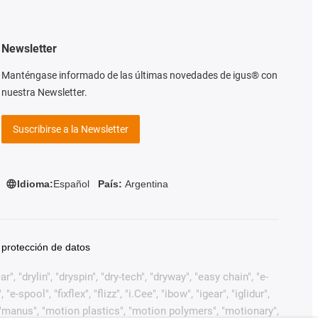
Newsletter
Manténgase informado de las últimas novedades de igus® con
nuestra Newsletter.
Suscribirse a la Newsletter
Idioma:
Español
País:
Argentina
 protección de datos
, "drylin", "dryspin", "dry-tech", "dryway", "easy chain", "e-
pool", "fixflex", "flizz", "i.Cee", "ibow", "igear", "iglidur",
", "manus", "motion plastics", "motion polymers", "motionary",