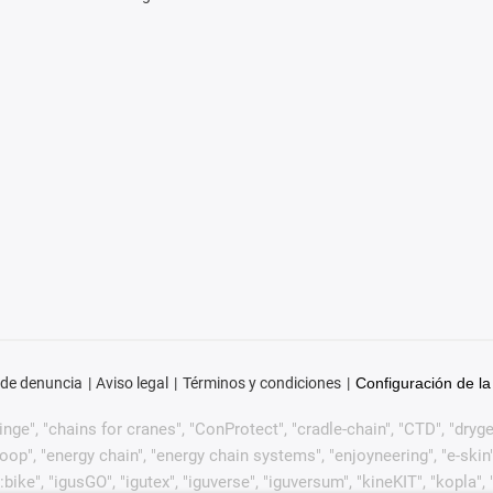
 de denuncia
Aviso legal
Términos y condiciones
Configuración de la
ge", "chains for cranes", "ConProtect", "cradle-chain", "CTD", "drygear"
p", "energy chain", "energy chain systems", "enjoyneering", "e-skin", "e-s
:bike", "igusGO", "igutex", "iguverse", "iguversum", "kineKIT", "kopla