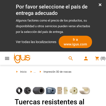
Por favor seleccione el país de
entrega adecuado
Algunos factores como el precio de los productos, su
disponibilidad u otros servicios pueden verse afectados
por la selección del país de entrega.
Ir a
Ver todas las localizaciones
www.igus.com
search
(
0
)
search
Inicio
...
Impresión 3D de roscas
Tuercas resistentes al