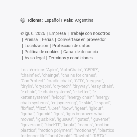
Idioma:
Español
|
País:
Argentina
© igus,
2026
|
Empresa
|
Trabaje con nosotros
|
Prensa
|
Ferias
|
Conviértase en proveedor
|
Localización
|
Protección de datos
|
Política de cookies
|
Canal de denuncia
|
Aviso legal
|
Términos y condiciones
Los términos "Apiro", "AutoChain", "CFRIP",
"chainflex", "chainge", "chains for cranes",
"ConProtect", "cradle-chain", "CTD", "drygear",
"drylin", "dryspin", "dry-tech", "dryway", "easy chain",
"e-chain", "e-chain systems", "e-ketten", "e-
kettensysteme", "e-loop", "energy chain", "energy
chain systems", "enjoyneering", "e-skin", "e-spool",
"fixflex", "flizz", "i.Cee", "ibow", "igear", "iglidur",
"igubal", "igumid", "igus", "igus improves what
moves", "igus:bike", "igusGO", "igutex", "iguverse",
"iguversum", "kineKIT", "kopla", "manus", "motion
plastics", "motion polymers", "motionary", "plastics
for longer life", "print2mold", "Rawbot", "RBTX",