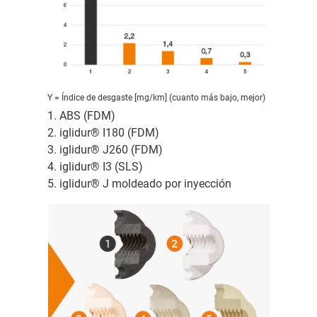
Y = Índice de desgaste [mg/km] (cuanto más bajo, mejor)
1. ABS (FDM)
2. iglidur® I180 (FDM)
3. iglidur® J260 (FDM)
4. iglidur® I3 (SLS)
5. iglidur® J moldeado por inyección