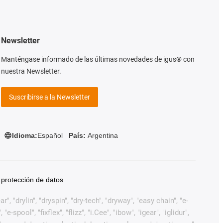
Newsletter
Manténgase informado de las últimas novedades de igus® con
nuestra Newsletter.
Suscribirse a la Newsletter
Idioma:
Español
País:
Argentina
 protección de datos
, "drylin", "dryspin", "dry-tech", "dryway", "easy chain", "e-
pool", "fixflex", "flizz", "i.Cee", "ibow", "igear", "iglidur",