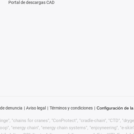
Portal de descargas CAD
 de denuncia
Aviso legal
Términos y condiciones
Configuración de la
ge", "chains for cranes", "ConProtect", "cradle-chain", "CTD", "drygear"
p", "energy chain", "energy chain systems", "enjoyneering", "e-skin", "e-s