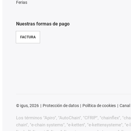
Ferias
Nuestras formas de pago
FACTURA
©
igus, 2026
Protección de datos
Política de cookies
Canal
Los términos "Apiro", "AutoChain", "CFRIP", "chainflex", "chain
chain", "e-chain systems", "e-ketten", "e-kettensysteme", "e-loo