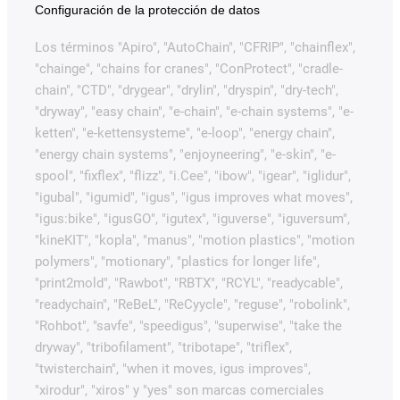
Configuración de la protección de datos
Los términos "Apiro", "AutoChain", "CFRIP", "chainflex",
"chainge", "chains for cranes", "ConProtect", "cradle-
chain", "CTD", "drygear", "drylin", "dryspin", "dry-tech",
"dryway", "easy chain", "e-chain", "e-chain systems", "e-
ketten", "e-kettensysteme", "e-loop", "energy chain",
"energy chain systems", "enjoyneering", "e-skin", "e-
spool", "fixflex", "flizz", "i.Cee", "ibow", "igear", "iglidur",
"igubal", "igumid", "igus", "igus improves what moves",
"igus:bike", "igusGO", "igutex", "iguverse", "iguversum",
"kineKIT", "kopla", "manus", "motion plastics", "motion
polymers", "motionary", "plastics for longer life",
"print2mold", "Rawbot", "RBTX", "RCYL", "readycable",
"readychain", "ReBeL", "ReCyycle", "reguse", "robolink",
"Rohbot", "savfe", "speedigus", "superwise", "take the
dryway", "tribofilament", "tribotape", "triflex",
"twisterchain", "when it moves, igus improves",
"xirodur", "xiros" y "yes" son marcas comerciales