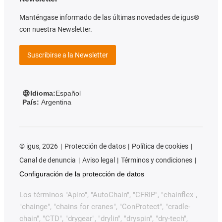
Manténgase informado de las últimas novedades de igus®
con nuestra Newsletter.
Suscribirse a la Newsletter
Idioma:
Español
País:
Argentina
©
igus, 2026
Protección de datos
Política de cookies
Canal de denuncia
Aviso legal
Términos y condiciones
Configuración de la protección de datos
Los términos "Apiro", "AutoChain", "CFRIP", "chainflex",
"chainge", "chains for cranes", "ConProtect", "cradle-
chain", "CTD", "drygear", "drylin", "dryspin", "dry-tech",