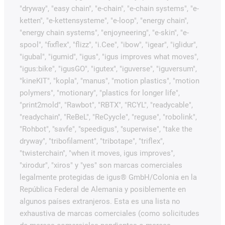
"dryway", "easy chain", "e-chain", "e-chain systems", "e-
ketten", "e-kettensysteme", "e-loop", "energy chain",
"energy chain systems", "enjoyneering", "e-skin", "e-
spool", "fixflex", "flizz", "i.Cee", "ibow", "igear", "iglidur",
"igubal", "igumid", "igus", "igus improves what moves",
"igus:bike", "igusGO", "igutex", "iguverse", "iguversum",
"kineKIT", "kopla", "manus", "motion plastics", "motion
polymers", "motionary", "plastics for longer life",
"print2mold", "Rawbot", "RBTX", "RCYL", "readycable",
"readychain", "ReBeL", "ReCyycle", "reguse", "robolink",
"Rohbot", "savfe", "speedigus", "superwise", "take the
dryway", "tribofilament", "tribotape", "triflex",
"twisterchain", "when it moves, igus improves",
"xirodur", "xiros" y "yes" son marcas comerciales
legalmente protegidas de igus® GmbH/Colonia en la
República Federal de Alemania y posiblemente en
algunos países extranjeros. Esta es una lista no
exhaustiva de marcas comerciales (como solicitudes