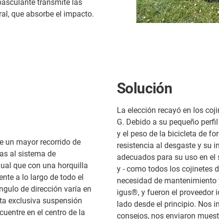
basculante transmite las
al, que absorbe el impacto.
Solución
La elección recayó en los coj
G. Debido a su pequeño perfil
y el peso de la bicicleta de fo
te un mayor recorrido de
resistencia al desgaste y su i
as al sistema de
adecuados para su uso en el
gual que con una horquilla
y - como todos los cojinetes d
nte a lo largo de todo el
necesidad de mantenimiento y 
ángulo de dirección varía en
igus®, y fueron el proveedor i
sta exclusiva suspensión
lado desde el principio. Nos i
uentre en el centro de la
consejos, nos enviaron muest