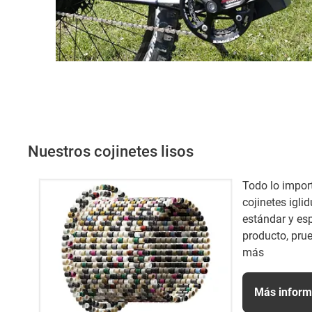
Nuestros cojinetes lisos
Todo lo impor
cojinetes igli
estándar y es
producto, pru
más
Más inform