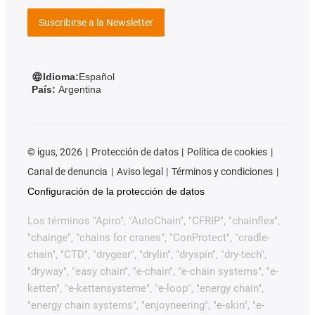
Suscribirse a la Newsletter
Idioma:
Español
País:
Argentina
©
igus, 2026
Protección de datos
Política de cookies
Canal de denuncia
Aviso legal
Términos y condiciones
Configuración de la protección de datos
Los términos "Apiro", "AutoChain", "CFRIP", "chainflex",
"chainge", "chains for cranes", "ConProtect", "cradle-
chain", "CTD", "drygear", "drylin", "dryspin", "dry-tech",
"dryway", "easy chain", "e-chain", "e-chain systems", "e-
ketten", "e-kettensysteme", "e-loop", "energy chain",
"energy chain systems", "enjoyneering", "e-skin", "e-