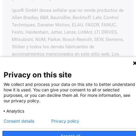
igus® GmbH desea señalar que no vende productos de
Allen Bradley, B&R, Baumüller, Beckhoff, Lahr, Control
Techniques, Danaher Motion, ELAU, FAGOR, FANUC,
Festo, Heidenhain, Jetter, Lenze, LinMot, LTi DRiVES,
Mitsubishi, NUM, Parker, Bosch Rexroth, SEW, Siemens,
Stöber y todos los demás fabricantes de
accionamientos mencionados en este sitio web. Los
productos ofrecidos por igus® son los de igus®
GmbH.
Privacy on this site
We collect and process your data on this site to better understand
how it is used. You can give your consent to all or selected
purposes, or you can decline them all. For more information, see
our privacy policy.
Analytics
Consent details
Privacy policy
Accept all