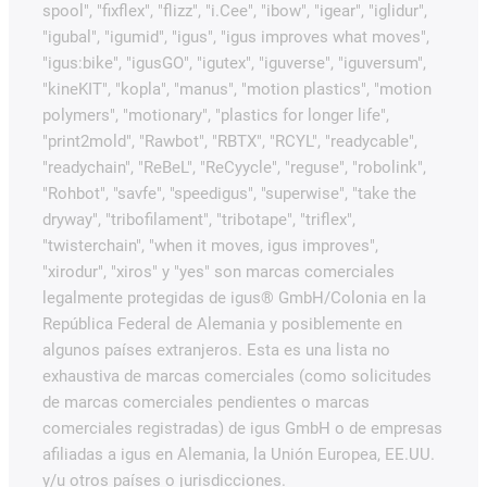
spool", "fixflex", "flizz", "i.Cee", "ibow", "igear", "iglidur",
"igubal", "igumid", "igus", "igus improves what moves",
"igus:bike", "igusGO", "igutex", "iguverse", "iguversum",
"kineKIT", "kopla", "manus", "motion plastics", "motion
polymers", "motionary", "plastics for longer life",
"print2mold", "Rawbot", "RBTX", "RCYL", "readycable",
"readychain", "ReBeL", "ReCyycle", "reguse", "robolink",
"Rohbot", "savfe", "speedigus", "superwise", "take the
dryway", "tribofilament", "tribotape", "triflex",
"twisterchain", "when it moves, igus improves",
"xirodur", "xiros" y "yes" son marcas comerciales
legalmente protegidas de igus® GmbH/Colonia en la
República Federal de Alemania y posiblemente en
algunos países extranjeros. Esta es una lista no
exhaustiva de marcas comerciales (como solicitudes
de marcas comerciales pendientes o marcas
comerciales registradas) de igus GmbH o de empresas
afiliadas a igus en Alemania, la Unión Europea, EE.UU.
y/u otros países o jurisdicciones.