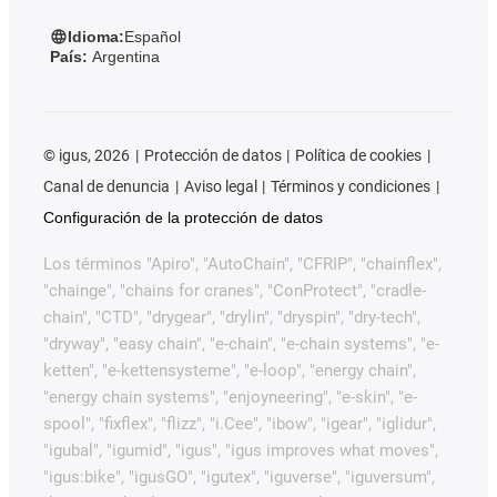
Idioma:
Español
País:
Argentina
©
igus, 2026
Protección de datos
Política de cookies
Canal de denuncia
Aviso legal
Términos y condiciones
Configuración de la protección de datos
Los términos "Apiro", "AutoChain", "CFRIP", "chainflex",
"chainge", "chains for cranes", "ConProtect", "cradle-
chain", "CTD", "drygear", "drylin", "dryspin", "dry-tech",
"dryway", "easy chain", "e-chain", "e-chain systems", "e-
ketten", "e-kettensysteme", "e-loop", "energy chain",
"energy chain systems", "enjoyneering", "e-skin", "e-
spool", "fixflex", "flizz", "i.Cee", "ibow", "igear", "iglidur",
"igubal", "igumid", "igus", "igus improves what moves",
"igus:bike", "igusGO", "igutex", "iguverse", "iguversum",