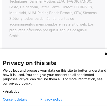
Techniques, Danaher Motion, ELAU, FAGOR, FANUC,
Festo, Heidenhain, Jetter, Lenze, LinMot, LTi DRiVES,
Mitsubishi, NUM, Parker, Bosch Rexroth, SEW, Siemens,
Stöber y todos los demás fabricantes de
accionamientos mencionados en este sitio web. Los
productos ofrecidos por igus® son los de igus®
GmbH.
Privacy on this site
We collect and process your data on this site to better understand
how it is used. You can give your consent to all or selected
purposes, or you can decline them all. For more information, see
our privacy policy.
Analytics
Consent details
Privacy policy