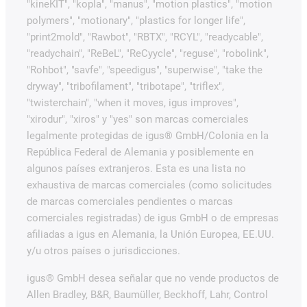
"kineKIT", "kopla", "manus", "motion plastics", "motion
polymers", "motionary", "plastics for longer life",
"print2mold", "Rawbot", "RBTX", "RCYL", "readycable",
"readychain", "ReBeL", "ReCyycle", "reguse", "robolink",
"Rohbot", "savfe", "speedigus", "superwise", "take the
dryway", "tribofilament", "tribotape", "triflex",
"twisterchain", "when it moves, igus improves",
"xirodur", "xiros" y "yes" son marcas comerciales
legalmente protegidas de igus® GmbH/Colonia en la
República Federal de Alemania y posiblemente en
algunos países extranjeros. Esta es una lista no
exhaustiva de marcas comerciales (como solicitudes
de marcas comerciales pendientes o marcas
comerciales registradas) de igus GmbH o de empresas
afiliadas a igus en Alemania, la Unión Europea, EE.UU.
y/u otros países o jurisdicciones.
igus® GmbH desea señalar que no vende productos de
Allen Bradley, B&R, Baumüller, Beckhoff, Lahr, Control