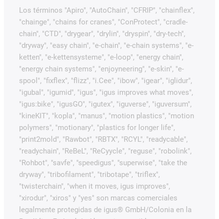
Los términos "Apiro", "AutoChain", "CFRIP", "chainflex",
"chainge", "chains for cranes", "ConProtect", "cradle-
chain", "CTD", "drygear", "drylin", "dryspin", "dry-tech",
"dryway", "easy chain", "e-chain", "e-chain systems", "e-
ketten", "e-kettensysteme", "e-loop", "energy chain",
"energy chain systems", "enjoyneering", "e-skin", "e-
spool", "fixflex", "flizz", "i.Cee", "ibow", "igear", "iglidur",
"igubal", "igumid", "igus", "igus improves what moves",
"igus:bike", "igusGO", "igutex", "iguverse", "iguversum",
"kineKIT", "kopla", "manus", "motion plastics", "motion
polymers", "motionary", "plastics for longer life",
"print2mold", "Rawbot", "RBTX", "RCYL", "readycable",
"readychain", "ReBeL", "ReCyycle", "reguse", "robolink",
"Rohbot", "savfe", "speedigus", "superwise", "take the
dryway", "tribofilament", "tribotape", "triflex",
"twisterchain", "when it moves, igus improves",
"xirodur", "xiros" y "yes" son marcas comerciales
legalmente protegidas de igus® GmbH/Colonia en la