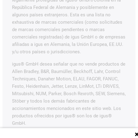
legalmente protegidas de igus® GmbH/Colonia en la
República Federal de Alemania y posiblemente en
algunos países extranjeros. Esta es una lista no
exhaustiva de marcas comerciales (como solicitudes
de marcas comerciales pendientes o marcas
comerciales registradas) de igus GmbH o de empresas
afiliadas a igus en Alemania, la Unión Europea, EE.UU.
y/u otros países o jurisdicciones.
igus® GmbH desea señalar que no vende productos de
Allen Bradley, B&R, Baumüller, Beckhoff, Lahr, Control
Techniques, Danaher Motion, ELAU, FAGOR, FANUC,
Festo, Heidenhain, Jetter, Lenze, LinMot, LTi DRiVES,
Mitsubishi, NUM, Parker, Bosch Rexroth, SEW, Siemens,
Stöber y todos los demás fabricantes de
accionamientos mencionados en este sitio web. Los
productos ofrecidos por igus® son los de igus®
GmbH.