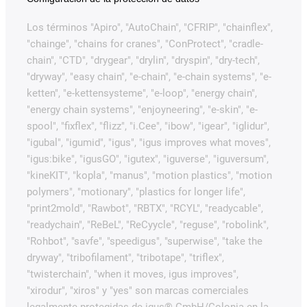
Los términos "Apiro", "AutoChain", "CFRIP", "chainflex",
"chainge", "chains for cranes", "ConProtect", "cradle-
chain", "CTD", "drygear", "drylin", "dryspin", "dry-tech",
"dryway", "easy chain", "e-chain", "e-chain systems", "e-
ketten", "e-kettensysteme", "e-loop", "energy chain",
"energy chain systems", "enjoyneering", "e-skin", "e-
spool", "fixflex", "flizz", "i.Cee", "ibow", "igear", "iglidur",
"igubal", "igumid", "igus", "igus improves what moves",
"igus:bike", "igusGO", "igutex", "iguverse", "iguversum",
"kineKIT", "kopla", "manus", "motion plastics", "motion
polymers", "motionary", "plastics for longer life",
"print2mold", "Rawbot", "RBTX", "RCYL", "readycable",
"readychain", "ReBeL", "ReCyycle", "reguse", "robolink",
"Rohbot", "savfe", "speedigus", "superwise", "take the
dryway", "tribofilament", "tribotape", "triflex",
"twisterchain", "when it moves, igus improves",
"xirodur", "xiros" y "yes" son marcas comerciales