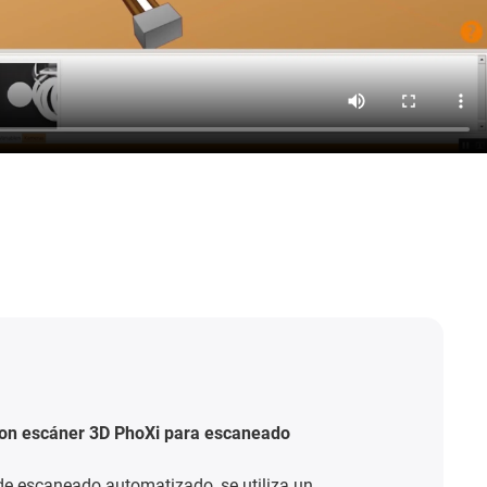
ineal modular para fotografía submarina
os LTD está especializada en la filmación
ito de las películas sobre la naturaleza. Para
nematográficas denominadas "Ex Situ", el