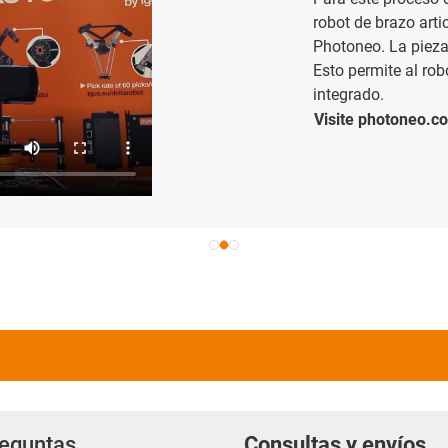
apasionante mundo 
forma muy detalla
superiores. Para g
con grandes aument
diseño modular y p
la película.
Más información s
reguntas
Consultas y envíos