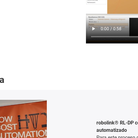
a
Sistema robótico l
Storm Petrel Studi
submarina en el ámb
las grabaciones ci