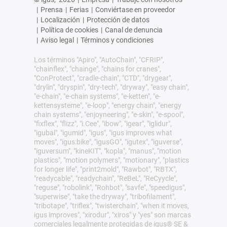
|
Prensa
|
Ferias
|
Conviértase en proveedor
|
Localización
|
Protección de datos
|
Política de cookies
|
Canal de denuncia
|
Aviso legal
|
Términos y condiciones
Los términos "Apiro", "AutoChain", "CFRIP",
"chainflex", "chainge", "chains for cranes",
"ConProtect", "cradle-chain", "CTD", "drygear",
"drylin", "dryspin", "dry-tech", "dryway", "easy chain",
"e-chain", "e-chain systems", "e-ketten", "e-
kettensysteme", "e-loop", "energy chain", "energy
chain systems", "enjoyneering", "e-skin", "e-spool",
"fixflex", "flizz", "i.Cee", "ibow", "igear", "iglidur",
"igubal", "igumid", "igus", "igus improves what
moves", "igus:bike", "igusGO", "igutex", "iguverse",
"iguversum", "kineKIT", "kopla", "manus", "motion
plastics", "motion polymers", "motionary", "plastics
for longer life", "print2mold", "Rawbot", "RBTX",
"readycable", "readychain", "ReBeL", "ReCyycle",
"reguse", "robolink", "Rohbot", "savfe", "speedigus",
"superwise", "take the dryway", "tribofilament",
"tribotape", "triflex", "twisterchain", "when it moves,
igus improves", "xirodur", "xiros" y "yes" son marcas
comerciales legalmente protegidas de igus® SE &