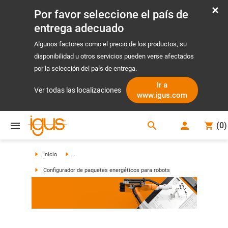
Por favor seleccione el país de
entrega adecuado
Algunos factores como el precio de los productos, su
disponibilidad u otros servicios pueden verse afectados
por la selección del país de entrega.
Ir a
Ver todas las localizaciones
www.igus.com
search
(
0
)
search
Inicio
...
Configurador de paquetes energéticos para robots