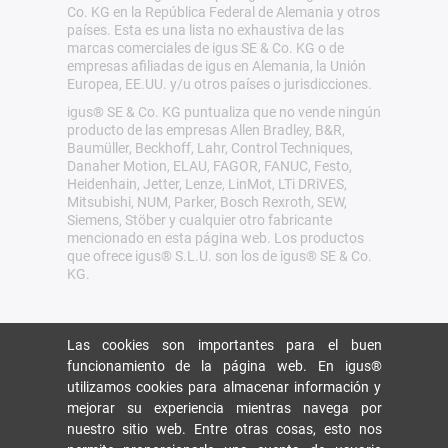
Co. KG en la República Federal de Alemania y otros
países. Esta es una lista no exhaustiva de las
marcas comerciales de igus SE & Co. KG o de
empresas afiliadas de igus en Alemania, la Unión
Europea, EE.UU. y/u otros países o jurisdicciones.
igus® SE & Co. KG puntualiza que no vende ningún
producto de las empresas Allen Bradley, B&R,
Baumüller, Beckhoff, Lahr, Control Techniques,
Danaher Motion, ELAU, FAGOR, FANUC, Festo,
Heidenhain, Jetter, Lenze, LinMot, LTi DRiVES,
Mitsubishi, NUM, Parker, Bosch Rexroth, SEW,
Siemens, Stöber y cualquier otro fabricante
mencionado en esta página web. Los productos
que ofrece igus® S.L.U. son los de igus® SE & Co.
KG.
Las cookies son importantes para el buen
funcionamiento de la página web. En igus®
utilizamos cookies para almacenar información y
mejorar su experiencia mientras navega por
nuestro sitio web. Entre otras cosas, esto nos