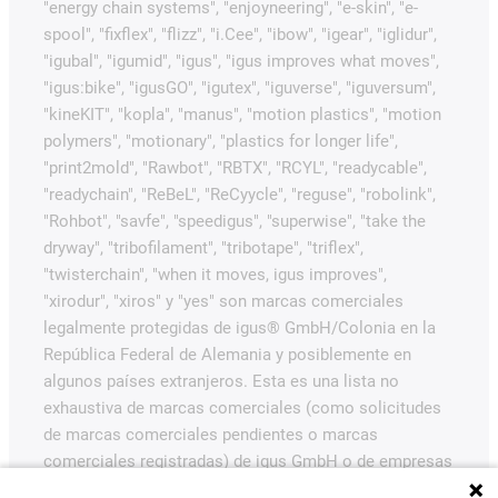
"energy chain systems", "enjoyneering", "e-skin", "e-
spool", "fixflex", "flizz", "i.Cee", "ibow", "igear", "iglidur",
"igubal", "igumid", "igus", "igus improves what moves",
"igus:bike", "igusGO", "igutex", "iguverse", "iguversum",
"kineKIT", "kopla", "manus", "motion plastics", "motion
polymers", "motionary", "plastics for longer life",
"print2mold", "Rawbot", "RBTX", "RCYL", "readycable",
"readychain", "ReBeL", "ReCyycle", "reguse", "robolink",
"Rohbot", "savfe", "speedigus", "superwise", "take the
dryway", "tribofilament", "tribotape", "triflex",
"twisterchain", "when it moves, igus improves",
"xirodur", "xiros" y "yes" son marcas comerciales
legalmente protegidas de igus® GmbH/Colonia en la
República Federal de Alemania y posiblemente en
algunos países extranjeros. Esta es una lista no
exhaustiva de marcas comerciales (como solicitudes
de marcas comerciales pendientes o marcas
comerciales registradas) de igus GmbH o de empresas
afiliadas a igus en Alemania, la Unión Europea, EE.UU.