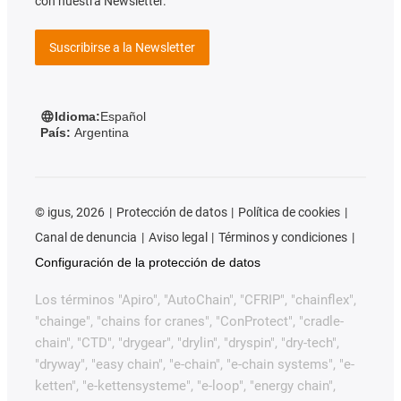
con nuestra Newsletter.
Suscribirse a la Newsletter
Idioma:
Español
País:
Argentina
©
igus, 2026
Protección de datos
Política de cookies
Canal de denuncia
Aviso legal
Términos y condiciones
Configuración de la protección de datos
Los términos "Apiro", "AutoChain", "CFRIP", "chainflex",
"chainge", "chains for cranes", "ConProtect", "cradle-
chain", "CTD", "drygear", "drylin", "dryspin", "dry-tech",
"dryway", "easy chain", "e-chain", "e-chain systems", "e-
ketten", "e-kettensysteme", "e-loop", "energy chain",