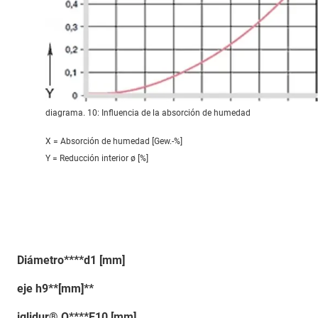
diagrama. 10: Influencia de la absorción de humedad
X = Absorción de humedad [Gew.-%]
Y = Reducción interior ø [%]
Diámetro****d1 [mm]
eje h9**[mm]**
iglidur® Q****E10 [mm]