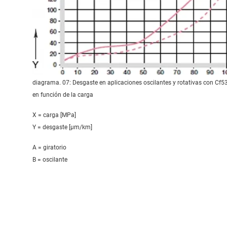
diagrama. 07: Desgaste en aplicaciones oscilantes y rotativas con Cf5
en función de la carga
X = carga [MPa]
Y = desgaste [μm/km]
A = giratorio
B = oscilante