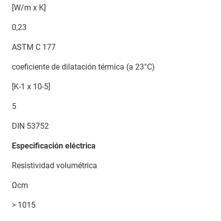
[W/m x K]
0,23
ASTM C 177
coeficiente de dilatación térmica (a 23°C)
[K-1 x 10-5]
5
DIN 53752
Especificación eléctrica
Resistividad volumétrica
Ωcm
> 1015