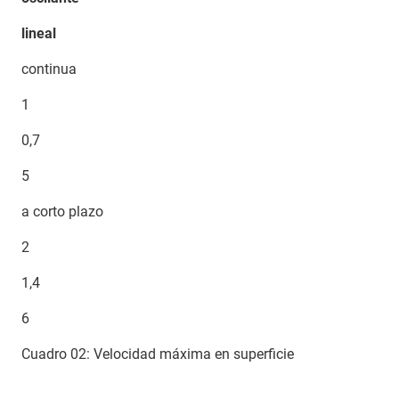
lineal
continua
1
0,7
5
a corto plazo
2
1,4
6
Cuadro 02: Velocidad máxima en superficie