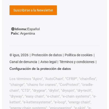
Suscribirse a la Newsletter
Idioma:
Español
País:
Argentina
©
igus, 2026
Protección de datos
Política de cookies
Canal de denuncia
Aviso legal
Términos y condiciones
Configuración de la protección de datos
Los términos "Apiro", "AutoChain", "CFRIP", "chainflex",
"chainge", "chains for cranes", "ConProtect", "cradle-
chain", "CTD", "drygear", "drylin", "dryspin", "dry-tech",
"dryway", "easy chain", "e-chain", "e-chain systems", "e-
ketten", "e-kettensysteme", "e-loop", "energy chain",
"energy chain systems", "enjoyneering", "e-skin", "e-