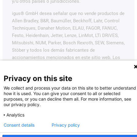
y/u otros países o jurisdicciones.
igus® GmbH desea señalar que no vende productos de
Allen Bradley, B&R, Baumüller, Beckhoff, Lahr, Control
Techniques, Danaher Motion, ELAU, FAGOR, FANUC,
Festo, Heidenhain, Jetter, Lenze, LinMot, LTi DRiVES,
Mitsubishi, NUM, Parker, Bosch Rexroth, SEW, Siemens,
Stöber y todos los demás fabricantes de
accionamientos mencionados en este sitio web. Los
productos ofrecidos por igus® son los de igus®
GmbH.
Privacy on this site
We collect and process your data on this site to better understand
how it is used. You can give your consent to all or selected
purposes, or you can decline them all. For more information, see
our privacy policy.
Analytics
Consent details
Privacy policy