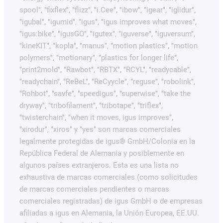
spool", "fixflex", "flizz", "i.Cee", "ibow", "igear", "iglidur",
"igubal", "igumid", "igus", "igus improves what moves",
"igus:bike", "igusGO", "igutex", "iguverse", "iguversum",
"kineKIT", "kopla", "manus", "motion plastics", "motion
polymers", "motionary", "plastics for longer life",
"print2mold", "Rawbot", "RBTX", "RCYL", "readycable",
"readychain", "ReBeL", "ReCyycle", "reguse", "robolink",
"Rohbot", "savfe", "speedigus", "superwise", "take the
dryway", "tribofilament", "tribotape", "triflex",
"twisterchain", "when it moves, igus improves",
"xirodur", "xiros" y "yes" son marcas comerciales
legalmente protegidas de igus® GmbH/Colonia en la
República Federal de Alemania y posiblemente en
algunos países extranjeros. Esta es una lista no
exhaustiva de marcas comerciales (como solicitudes
de marcas comerciales pendientes o marcas
comerciales registradas) de igus GmbH o de empresas
afiliadas a igus en Alemania, la Unión Europea, EE.UU.