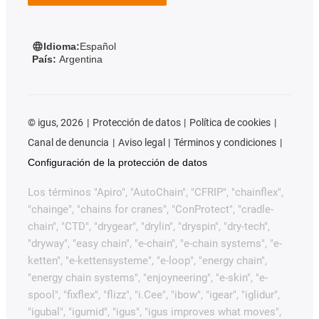
Idioma:
Español
País:
Argentina
©
igus, 2026
Protección de datos
Política de cookies
Canal de denuncia
Aviso legal
Términos y condiciones
Configuración de la protección de datos
Los términos "Apiro", "AutoChain", "CFRIP", "chainflex",
"chainge", "chains for cranes", "ConProtect", "cradle-
chain", "CTD", "drygear", "drylin", "dryspin", "dry-tech",
"dryway", "easy chain", "e-chain", "e-chain systems", "e-
ketten", "e-kettensysteme", "e-loop", "energy chain",
"energy chain systems", "enjoyneering", "e-skin", "e-
spool", "fixflex", "flizz", "i.Cee", "ibow", "igear", "iglidur",
"igubal", "igumid", "igus", "igus improves what moves",