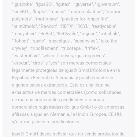
"igus:bike", "igusGO", "igutex", "iguverse", "iguversum",
"kineKIT", "kopla", "manus", "motion plastics", "motion
polymers", "motionary", "plastics for longer life",
"print2mold", "Rawbot", "RBTX", "RCYL", "readycable",
"readychain", "ReBeL", "ReCyycle", "reguse", "robolink",
"Rohbot", "savfe", "speedigus", "superwise", "take the
dryway", "tribofilament", "tribotape", "triflex",
"twisterchain", "when it moves, igus improves",
"xirodur", "xiros" y "yes" son marcas comerciales
legalmente protegidas de igus® GmbH/Colonia en la
República Federal de Alemania y posiblemente en
algunos países extranjeros. Esta es una lista no
exhaustiva de marcas comerciales (como solicitudes
de marcas comerciales pendientes o marcas
comerciales registradas) de igus GmbH o de empresas
afiliadas a igus en Alemania, la Unión Europea, EE.UU.
y/u otros países o jurisdicciones.
igus® GmbH desea señalar que no vende productos de