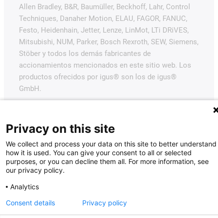
Allen Bradley, B&R, Baumüller, Beckhoff, Lahr, Control
Techniques, Danaher Motion, ELAU, FAGOR, FANUC,
Festo, Heidenhain, Jetter, Lenze, LinMot, LTi DRiVES,
Mitsubishi, NUM, Parker, Bosch Rexroth, SEW, Siemens,
Stöber y todos los demás fabricantes de
accionamientos mencionados en este sitio web. Los
productos ofrecidos por igus® son los de igus®
GmbH.
Privacy on this site
We collect and process your data on this site to better understand
how it is used. You can give your consent to all or selected
purposes, or you can decline them all. For more information, see
our privacy policy.
Analytics
Consent details
Privacy policy