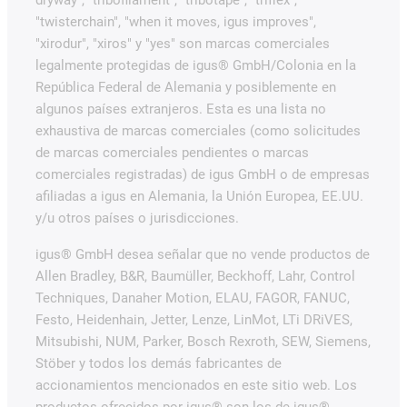
dryway", "tribofilament", "tribotape", "triflex",
"twisterchain", "when it moves, igus improves",
"xirodur", "xiros" y "yes" son marcas comerciales
legalmente protegidas de igus® GmbH/Colonia en la
República Federal de Alemania y posiblemente en
algunos países extranjeros. Esta es una lista no
exhaustiva de marcas comerciales (como solicitudes
de marcas comerciales pendientes o marcas
comerciales registradas) de igus GmbH o de empresas
afiliadas a igus en Alemania, la Unión Europea, EE.UU.
y/u otros países o jurisdicciones.
igus® GmbH desea señalar que no vende productos de
Allen Bradley, B&R, Baumüller, Beckhoff, Lahr, Control
Techniques, Danaher Motion, ELAU, FAGOR, FANUC,
Festo, Heidenhain, Jetter, Lenze, LinMot, LTi DRiVES,
Mitsubishi, NUM, Parker, Bosch Rexroth, SEW, Siemens,
Stöber y todos los demás fabricantes de
accionamientos mencionados en este sitio web. Los