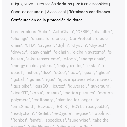
©
igus, 2026
Protección de datos
Política de cookies
Canal de denuncia
Aviso legal
Términos y condiciones
Configuración de la protección de datos
Los términos "Apiro", "AutoChain", "CFRIP", "chainflex",
"chainge", "chains for cranes", "ConProtect", "cradle-
chain", "CTD", "drygear", "drylin", "dryspin", "dry-tech",
"dryway", "easy chain", "e-chain", "e-chain systems", "e-
ketten", "e-kettensysteme", "e-loop", "energy chain",
"energy chain systems", "enjoyneering", "e-skin", "e-
spool", "fixflex", "flizz", "i.Cee", "ibow", "igear", "iglidur",
"igubal", "igumid", "igus", "igus improves what moves",
"igus:bike", "igusGO", "igutex", "iguverse", "iguversum",
"kineKIT", "kopla", "manus", "motion plastics", "motion
polymers", "motionary", "plastics for longer life",
"print2mold", "Rawbot", "RBTX", "RCYL", "readycable",
"readychain", "ReBeL", "ReCyycle", "reguse", "robolink",
"Rohbot", "savfe", "speedigus", "superwise", "take the