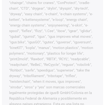
"chainge", "chains for cranes", "ConProtect", "cradle-
chain", "CTD", "drygear", "drylin", "dryspin", "dry-tech",
"dryway", "easy chain", "e-chain", "e-chain systems", "e-
ketten", "e-kettensysteme", "e-loop", "energy chain",
"energy chain systems", "enjoyneering", "e-skin", "e-
spool", "fixflex", "flizz", "i.Cee", "ibow", "igear", "iglidur",
"igubal", "igumid", "igus", "igus improves what moves",
"igus:bike", "igusGO", "igutex", "iguverse", "iguversum",
"kineKIT", "kopla", "manus", "motion plastics", "motion
polymers", "motionary", "plastics for longer life",
"print2mold", "Rawbot", "RBTX", "RCYL", "readycable",
"readychain", "ReBeL", "ReCyycle", "reguse", "robolink",
"Rohbot", "savfe", "speedigus", "superwise", "take the
dryway", "tribofilament", "tribotape", "triflex",
"twisterchain", "when it moves, igus improves",
"xirodur", "xiros" y "yes" son marcas comerciales
legalmente protegidas de igus® GmbH/Colonia en la
República Federal de Alemania y posiblemente en
algunos países extranjeros. Esta es una lista no