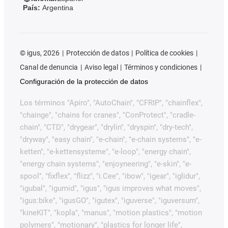
País:
Argentina
©
igus, 2026
Protección de datos
Política de cookies
Canal de denuncia
Aviso legal
Términos y condiciones
Configuración de la protección de datos
Los términos "Apiro", "AutoChain", "CFRIP", "chainflex",
"chainge", "chains for cranes", "ConProtect", "cradle-
chain", "CTD", "drygear", "drylin", "dryspin", "dry-tech",
"dryway", "easy chain", "e-chain", "e-chain systems", "e-
ketten", "e-kettensysteme", "e-loop", "energy chain",
"energy chain systems", "enjoyneering", "e-skin", "e-
spool", "fixflex", "flizz", "i.Cee", "ibow", "igear", "iglidur",
"igubal", "igumid", "igus", "igus improves what moves",
"igus:bike", "igusGO", "igutex", "iguverse", "iguversum",
"kineKIT", "kopla", "manus", "motion plastics", "motion
polymers", "motionary", "plastics for longer life",