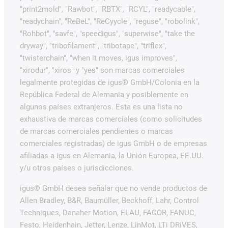
"print2mold", "Rawbot", "RBTX", "RCYL", "readycable",
"readychain", "ReBeL", "ReCyycle", "reguse", "robolink",
"Rohbot", "savfe", "speedigus", "superwise", "take the
dryway", "tribofilament", "tribotape", "triflex",
"twisterchain", "when it moves, igus improves",
"xirodur", "xiros" y "yes" son marcas comerciales
legalmente protegidas de igus® GmbH/Colonia en la
República Federal de Alemania y posiblemente en
algunos países extranjeros. Esta es una lista no
exhaustiva de marcas comerciales (como solicitudes
de marcas comerciales pendientes o marcas
comerciales registradas) de igus GmbH o de empresas
afiliadas a igus en Alemania, la Unión Europea, EE.UU.
y/u otros países o jurisdicciones.
igus® GmbH desea señalar que no vende productos de
Allen Bradley, B&R, Baumüller, Beckhoff, Lahr, Control
Techniques, Danaher Motion, ELAU, FAGOR, FANUC,
Festo, Heidenhain, Jetter, Lenze, LinMot, LTi DRiVES,