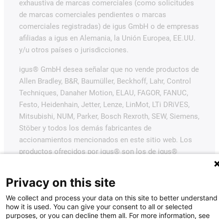
exhaustiva de marcas comerciales (como solicitudes
de marcas comerciales pendientes o marcas
comerciales registradas) de igus GmbH o de empresas
afiliadas a igus en Alemania, la Unión Europea, EE.UU.
y/u otros países o jurisdicciones.
igus® GmbH desea señalar que no vende productos de
Allen Bradley, B&R, Baumüller, Beckhoff, Lahr, Control
Techniques, Danaher Motion, ELAU, FAGOR, FANUC,
Festo, Heidenhain, Jetter, Lenze, LinMot, LTi DRiVES,
Mitsubishi, NUM, Parker, Bosch Rexroth, SEW, Siemens,
Stöber y todos los demás fabricantes de
accionamientos mencionados en este sitio web. Los
productos ofrecidos por igus® son los de igus®
GmbH.
Privacy on this site
We collect and process your data on this site to better understand
how it is used. You can give your consent to all or selected
purposes, or you can decline them all. For more information, see