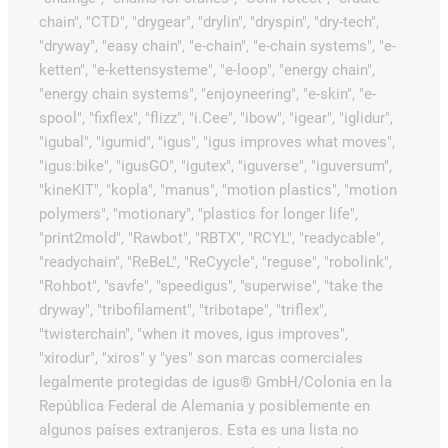
chain", "CTD", "drygear", "drylin", "dryspin", "dry-tech",
"dryway", "easy chain", "e-chain", "e-chain systems", "e-
ketten", "e-kettensysteme", "e-loop", "energy chain",
"energy chain systems", "enjoyneering", "e-skin", "e-
spool", "fixflex", "flizz", "i.Cee", "ibow", "igear", "iglidur",
"igubal", "igumid", "igus", "igus improves what moves",
"igus:bike", "igusGO", "igutex", "iguverse", "iguversum",
"kineKIT", "kopla", "manus", "motion plastics", "motion
polymers", "motionary", "plastics for longer life",
"print2mold", "Rawbot", "RBTX", "RCYL", "readycable",
"readychain", "ReBeL", "ReCyycle", "reguse", "robolink",
"Rohbot", "savfe", "speedigus", "superwise", "take the
dryway", "tribofilament", "tribotape", "triflex",
"twisterchain", "when it moves, igus improves",
"xirodur", "xiros" y "yes" son marcas comerciales
legalmente protegidas de igus® GmbH/Colonia en la
República Federal de Alemania y posiblemente en
algunos países extranjeros. Esta es una lista no