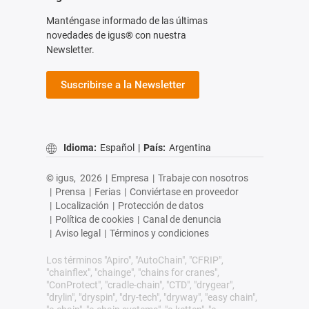
Manténgase informado de las últimas
novedades de igus® con nuestra
Newsletter.
Suscribirse a la Newsletter
Idioma:
Español
|
País:
Argentina
© igus,
2026
|
Empresa
|
Trabaje con nosotros
|
Prensa
|
Ferias
|
Conviértase en proveedor
|
Localización
|
Protección de datos
|
Política de cookies
|
Canal de denuncia
|
Aviso legal
|
Términos y condiciones
Los términos "Apiro", "AutoChain", "CFRIP",
"chainflex", "chainge", "chains for cranes",
"ConProtect", "cradle-chain", "CTD", "drygear",
"drylin", "dryspin", "dry-tech", "dryway", "easy chain",