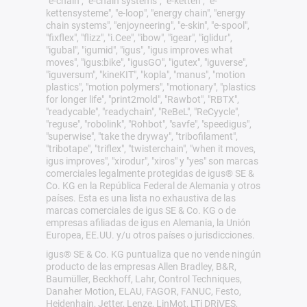
"e-chain", "e-chain systems", "e-ketten", "e-
kettensysteme", "e-loop", "energy chain", "energy
chain systems", "enjoyneering", "e-skin", "e-spool",
"fixflex", "flizz", "i.Cee", "ibow", "igear", "iglidur",
"igubal", "igumid", "igus", "igus improves what
moves", "igus:bike", "igusGO", "igutex", "iguverse",
"iguversum", "kineKIT", "kopla", "manus", "motion
plastics", "motion polymers", "motionary", "plastics
for longer life", "print2mold", "Rawbot", "RBTX",
"readycable", "readychain", "ReBeL", "ReCyycle",
"reguse", "robolink", "Rohbot", "savfe", "speedigus",
"superwise", "take the dryway", "tribofilament",
"tribotape", "triflex", "twisterchain", "when it moves,
igus improves", "xirodur", "xiros" y "yes" son marcas
comerciales legalmente protegidas de igus® SE &
Co. KG en la República Federal de Alemania y otros
países. Esta es una lista no exhaustiva de las
marcas comerciales de igus SE & Co. KG o de
empresas afiliadas de igus en Alemania, la Unión
Europea, EE.UU. y/u otros países o jurisdicciones.
igus® SE & Co. KG puntualiza que no vende ningún
producto de las empresas Allen Bradley, B&R,
Baumüller, Beckhoff, Lahr, Control Techniques,
Danaher Motion, ELAU, FAGOR, FANUC, Festo,
Heidenhain, Jetter, Lenze, LinMot, LTi DRiVES,