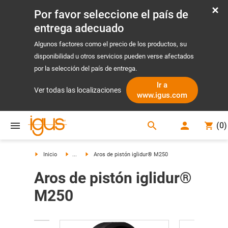
Por favor seleccione el país de
entrega adecuado
Algunos factores como el precio de los productos, su
disponibilidad u otros servicios pueden verse afectados
por la selección del país de entrega.
Ir a
Ver todas las localizaciones
www.igus.com
search
(
0
)
search
Inicio
...
Aros de pistón iglidur® M250
Aros de pistón iglidur®
M250