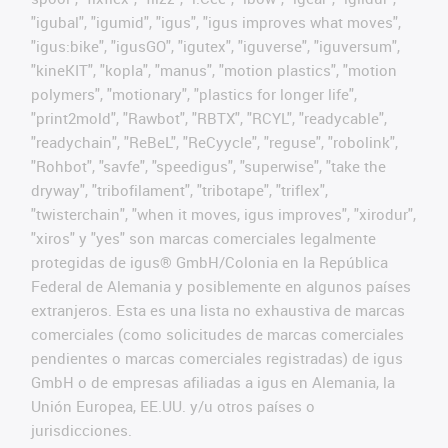
"igubal", "igumid", "igus", "igus improves what moves",
"igus:bike", "igusGO", "igutex", "iguverse", "iguversum",
"kineKIT", "kopla", "manus", "motion plastics", "motion
polymers", "motionary", "plastics for longer life",
"print2mold", "Rawbot", "RBTX", "RCYL", "readycable",
"readychain", "ReBeL", "ReCyycle", "reguse", "robolink",
"Rohbot", "savfe", "speedigus", "superwise", "take the
dryway", "tribofilament", "tribotape", "triflex",
"twisterchain", "when it moves, igus improves", "xirodur",
"xiros" y "yes" son marcas comerciales legalmente
protegidas de igus® GmbH/Colonia en la República
Federal de Alemania y posiblemente en algunos países
extranjeros. Esta es una lista no exhaustiva de marcas
comerciales (como solicitudes de marcas comerciales
pendientes o marcas comerciales registradas) de igus
GmbH o de empresas afiliadas a igus en Alemania, la
Unión Europea, EE.UU. y/u otros países o
jurisdicciones.