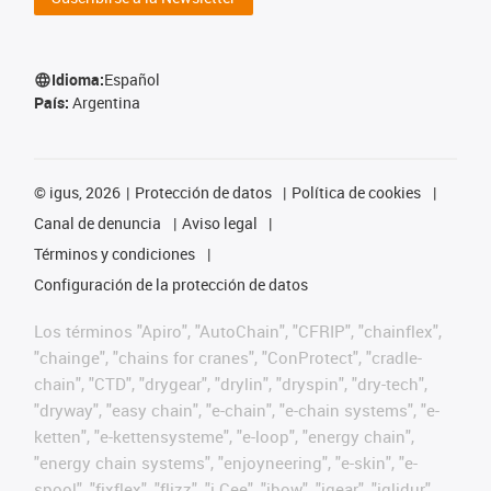
Idioma:
Español
País:
Argentina
©
igus, 2026
Protección de datos
Política de cookies
Canal de denuncia
Aviso legal
Términos y condiciones
Configuración de la protección de datos
Los términos "Apiro", "AutoChain", "CFRIP", "chainflex",
"chainge", "chains for cranes", "ConProtect", "cradle-
chain", "CTD", "drygear", "drylin", "dryspin", "dry-tech",
"dryway", "easy chain", "e-chain", "e-chain systems", "e-
ketten", "e-kettensysteme", "e-loop", "energy chain",
"energy chain systems", "enjoyneering", "e-skin", "e-
spool", "fixflex", "flizz", "i.Cee", "ibow", "igear", "iglidur",