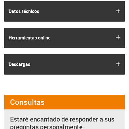
igus
Datos técnicos
igus
Herramientas online
igus
Descargas
Consultas
Estaré encantado de responder a sus
preguntas personalmente.