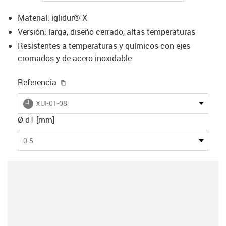
Material: iglidur® X
Versión: larga, diseño cerrado, altas temperaturas
Resistentes a temperaturas y químicos con ejes
cromados y de acero inoxidable
igus-icon-copy-clipboard
Referencia
igus-icon-lieferzeit
XUI-01-08
Ø d1 [mm]
0.5