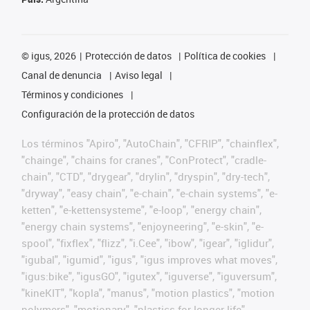
©
igus, 2026
Protección de datos
Política de cookies
Canal de denuncia
Aviso legal
Términos y condiciones
Configuración de la protección de datos
Los términos "Apiro", "AutoChain", "CFRIP", "chainflex",
"chainge", "chains for cranes", "ConProtect", "cradle-
chain", "CTD", "drygear", "drylin", "dryspin", "dry-tech",
"dryway", "easy chain", "e-chain", "e-chain systems", "e-
ketten", "e-kettensysteme", "e-loop", "energy chain",
"energy chain systems", "enjoyneering", "e-skin", "e-
spool", "fixflex", "flizz", "i.Cee", "ibow", "igear", "iglidur",
"igubal", "igumid", "igus", "igus improves what moves",
"igus:bike", "igusGO", "igutex", "iguverse", "iguversum",
"kineKIT", "kopla", "manus", "motion plastics", "motion
polymers", "motionary", "plastics for longer life",