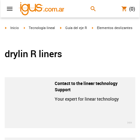
(0)
igus-icon-arrow-right
igus-icon-arrow-right
igus-icon-arrow-right
igus-icon-arrow-right
Inicio
Tecnología lineal
Guía del eje R
Elementos deslizantes
drylin R liners
Contact to the linear technology
Support
Your expert for linear technology
igu