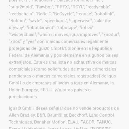
"print2mold", "Rawbot", "RBTX", "RCYL", "readycable",
"readychain", "ReBeL", "ReCyycle", "reguse", "robolink",
"Rohbot", "savfe", "speedigus", "superwise", "take the
dryway", "tribofilament", "tribotape", "triflex",
"twisterchain", "when it moves, igus improves", "xirodur",
"xiros" y "yes" son marcas comerciales legalmente
protegidas de igus® GmbH/Colonia en la República
Federal de Alemania y posiblemente en algunos países
extranjeros. Esta es una lista no exhaustiva de marcas
comerciales (como solicitudes de marcas comerciales
pendientes o marcas comerciales registradas) de igus
GmbH o de empresas afiliadas a igus en Alemania, la
Unión Europea, EE.UU. y/u otros países o
jurisdicciones.
igus® GmbH desea señalar que no vende productos de
Allen Bradley, B&R, Baumüller, Beckhoff, Lahr, Control
Techniques, Danaher Motion, ELAU, FAGOR, FANUC,
Festo, Heidenhain, Jetter, Lenze, LinMot, LTi DRiVES,