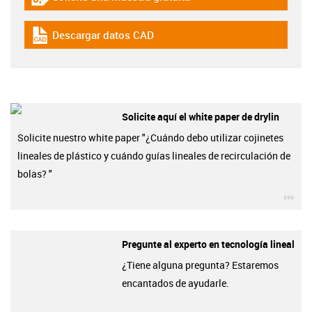
igus-icon-gratismuster
Descargar datos CAD
igus-icon-cad-dateien
Solicite aquí el white paper de drylin
Solicite nuestro white paper "¿Cuándo debo utilizar cojinetes
lineales de plástico y cuándo guías lineales de recirculación de
bolas? "
igu
Pregunte al experto en tecnología lineal
¿Tiene alguna pregunta? Estaremos
encantados de ayudarle.