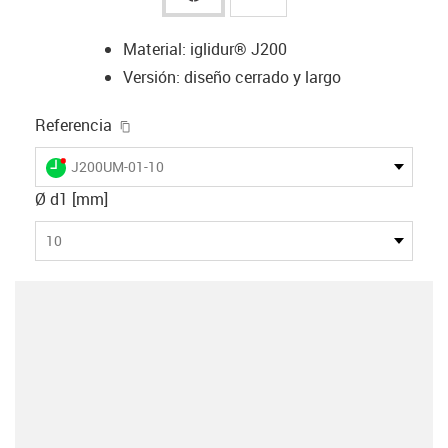
Material: iglidur® J200
Versión: diseño cerrado y largo
igus-icon-copy-clipboard
Referencia
igus-icon-lieferzeit-dot
J200UM-01-10
Ø d1 [mm]
10