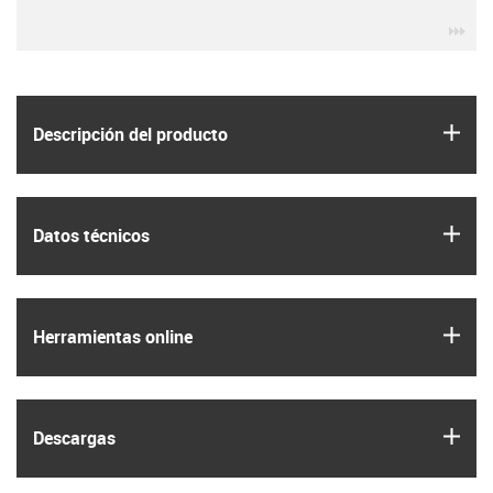
igu
igus
Descripción del producto
igus
Datos técnicos
igus
Herramientas online
igus
Descargas