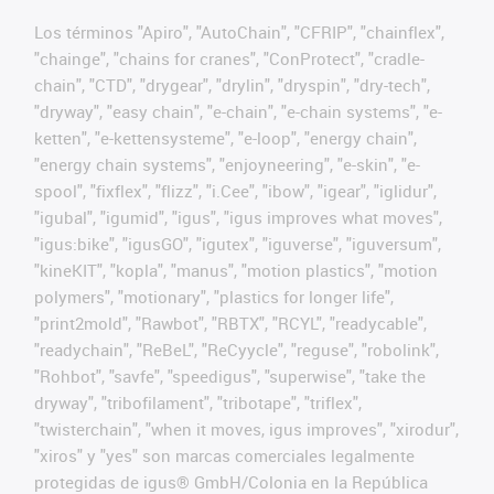
Los términos "Apiro", "AutoChain", "CFRIP", "chainflex",
"chainge", "chains for cranes", "ConProtect", "cradle-
chain", "CTD", "drygear", "drylin", "dryspin", "dry-tech",
"dryway", "easy chain", "e-chain", "e-chain systems", "e-
ketten", "e-kettensysteme", "e-loop", "energy chain",
"energy chain systems", "enjoyneering", "e-skin", "e-
spool", "fixflex", "flizz", "i.Cee", "ibow", "igear", "iglidur",
"igubal", "igumid", "igus", "igus improves what moves",
"igus:bike", "igusGO", "igutex", "iguverse", "iguversum",
"kineKIT", "kopla", "manus", "motion plastics", "motion
polymers", "motionary", "plastics for longer life",
"print2mold", "Rawbot", "RBTX", "RCYL", "readycable",
"readychain", "ReBeL", "ReCyycle", "reguse", "robolink",
"Rohbot", "savfe", "speedigus", "superwise", "take the
dryway", "tribofilament", "tribotape", "triflex",
"twisterchain", "when it moves, igus improves", "xirodur",
"xiros" y "yes" son marcas comerciales legalmente
protegidas de igus® GmbH/Colonia en la República