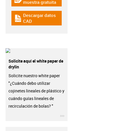
igus-icon-gratismuster
muestra gratuita
Descargar datos
igus-icon-cad-dateien
CAD
Solicite aquí el white paper de
drylin
Solicite nuestro white paper
"¿Cuándo debo utilizar
cojinetes lineales de plástico y
cuándo guías lineales de
recirculación de bolas? "
igus-icon-3arrow