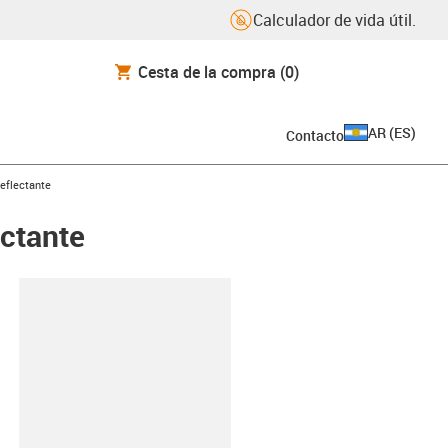
Calculador de vida útil.
Cesta de la compra
(0)
AR
(
ES
)
Contacto
reflectante
ectante
y-clipboard