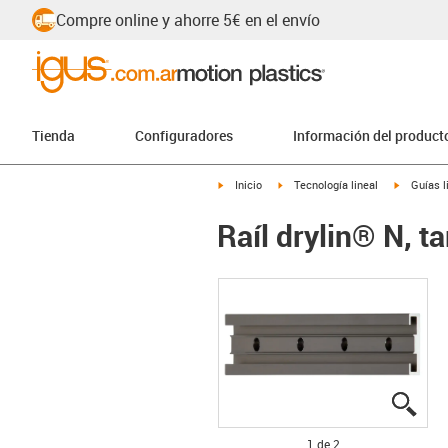
Compre online y ahorre 5€ en el envío
Tienda
Configuradores
Información del product
igus-icon-arrow-right
igus-icon-arrow-right
igus-icon
Inicio
Tecnología lineal
Guías l
Raíl drylin® N, t
igus
igus
1 de 2