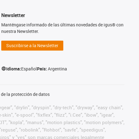
Newsletter
Manténgase informado de las últimas novedades de igus® con
nuestra Newsletter.
Suscribirse a la Newsletter
Idioma:
Español
País:
Argentina
de la protección de datos
ear", "drylin", "dryspin", "dry-tech", "dryway", "easy chain",
", "e-spool", "fixflex", "flizz", "i.Cee", "ibow", "igear",
eKIT", "kopla", "manus", "motion plastics", "motion polymers",
"reguse", "robolink", "Rohbot", "savfe", "speedigus",
", "xiros" y "yes" son marcas comerciales legalmente