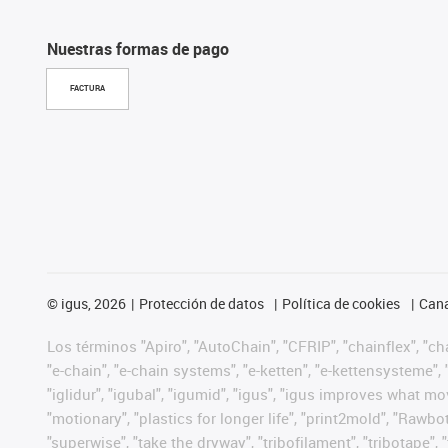
Nuestras formas de pago
FACTURA
©
igus, 2026
Protección de datos
Política de cookies
Cana
Los términos "Apiro", "AutoChain", "CFRIP", "chainflex", "chai
"e-chain", "e-chain systems", "e-ketten", "e-kettensysteme", "e
"iglidur", "igubal", "igumid", "igus", "igus improves what mo
"motionary", "plastics for longer life", "print2mold", "Rawbo
"superwise", "take the dryway", "tribofilament", "tribotape",