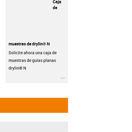
Caja
de
muestras de drylin® N
Solicite ahora una caja de
muestras de guías planas
drylin® N
igus-icon-3arrow