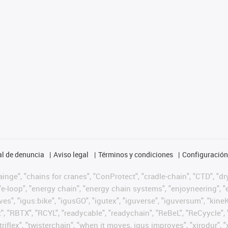
l de denuncia
Aviso legal
Términos y condiciones
Configuración 
nge", "chains for cranes", "ConProtect", "cradle-chain", "CTD", "dryg
-loop", "energy chain", "energy chain systems", "enjoyneering", "e-skin
ves", "igus:bike", "igusGO", "igutex", "iguverse", "iguversum", "kin
t", "RBTX", "RCYL", "readycable", "readychain", "ReBeL", "ReCyycle", 
 "triflex", "twisterchain", "when it moves, igus improves", "xirodur