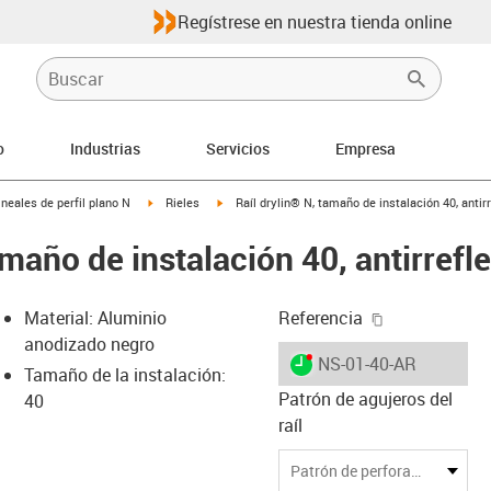
Regístrese en nuestra tienda online
o
Industrias
Servicios
Empresa
-arrow-right
igus-icon-arrow-right
igus-icon-arrow-right
ineales de perfil plano N
Rieles
Raíl drylin® N, tamaño de instalación 40, antir
amaño de instalación 40, antirrefl
igus-icon-cop
Material: Aluminio
Referencia
anodizado negro
igus-icon-lieferzeit-dot
NS-01-40-AR
Tamaño de la instalación:
Patrón de agujeros del
40
raíl
-icon-lupe
-icon-lupe
Patrón de perforación estándar