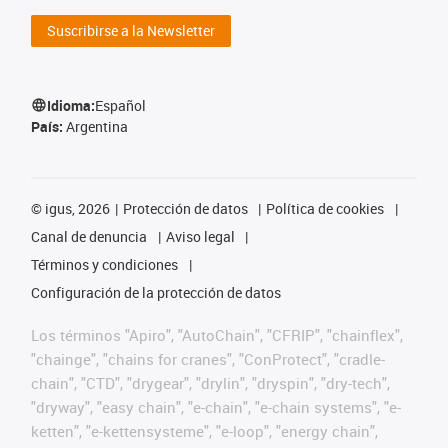
Suscribirse a la Newsletter
Idioma:
Español
País:
Argentina
©
igus, 2026
Protección de datos
Política de cookies
Canal de denuncia
Aviso legal
Términos y condiciones
Configuración de la protección de datos
Los términos "Apiro", "AutoChain", "CFRIP", "chainflex",
"chainge", "chains for cranes", "ConProtect", "cradle-
chain", "CTD", "drygear", "drylin", "dryspin", "dry-tech",
"dryway", "easy chain", "e-chain", "e-chain systems", "e-
ketten", "e-kettensysteme", "e-loop", "energy chain",