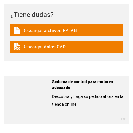
¿Tiene dudas?
Descargar archivos EPLAN
igus-icon-download-plan
Descargar datos CAD
igus-icon-cad-dateien
Sistema de control para motores
adecuado
Descubra y haga su pedido ahora en la
tienda online.
igu