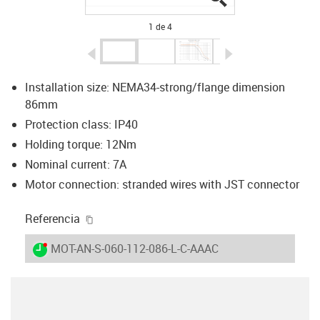
1 de 4
igus-icon-arrow-left
igus-icon-arrow-r
Installation size: NEMA34-strong/flange dimension
86mm
Protection class: IP40
Holding torque: 12Nm
Nominal current: 7A
Motor connection: stranded wires with JST connector
igus-icon-copy-clipboard
Referencia
igus-icon-lieferzeit-dot
MOT-AN-S-060-112-086-L-C-AAAC