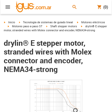
(0)
igus-icon-arrow-right
igus-icon-arrow-right
igus-icon-arrow-right
Inicio
Tecnología de sistemas de guiado lineal
Motores eléctricos
igus-icon-arrow-right
igus-icon-arrow-right
igus-icon-arrow-right
Motores paso a paso ST
Shaft stepper motors
drylin® E stepper
motor, stranded wires with Molex connector and encoder, NEMA34-strong
drylin® E stepper motor,
stranded wires with Molex
connector and encoder,
NEMA34-strong
igus-icon-lupe
igus-icon-lupe
igus-icon-lupe
igus-icon-lupe