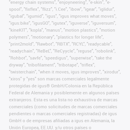
"energy chain systems", "enjoyneering", "e-skin", "e-
spool", "fixflex", "flizz", "i.Cee", "ibow", "igear", "iglidur",
"igubal", "igumid", "igus", "igus improves what moves",
"igus:bike", "igusGO", "igutex", "iguverse", "iguversum",
"kineKIT", "kopla", "manus", "motion plastics", "motion
polymers", "motionary", "plastics for longer life",
"print2mold", "Rawbot", "RBTX", "RCYL", "readycable",
"readychain", "ReBeL", "ReCyycle", "reguse", "robolink",
"Rohbot", "savfe", "speedigus", "superwise", "take the
dryway", "tribofilament", "tribotape", "triflex",
"twisterchain", "when it moves, igus improves", "xirodur",
"xiros" y "yes" son marcas comerciales legalmente
protegidas de igus® GmbH/Colonia en la República
Federal de Alemania y posiblemente en algunos países
extranjeros. Esta es una lista no exhaustiva de marcas
comerciales (como solicitudes de marcas comerciales
pendientes o marcas comerciales registradas) de igus
GmbH o de empresas afiliadas a igus en Alemania, la
Unión Europea, EE.UU. y/u otros países o