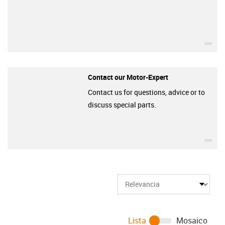
igu
Contact our Motor-Expert
Contact us for questions, advice or to
discuss special parts.
igu
Lista
Mosaico