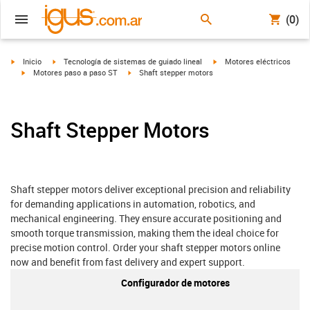
(0)
igus-icon-arrow-right
igus-icon-arrow-right
igus-icon-arrow-right
Inicio
Tecnología de sistemas de guiado lineal
Motores eléctricos
igus-icon-arrow-right
igus-icon-arrow-right
Motores paso a paso ST
Shaft stepper motors
Shaft Stepper Motors
Shaft stepper motors deliver exceptional precision and reliability
for demanding applications in automation, robotics, and
mechanical engineering. They ensure accurate positioning and
smooth torque transmission, making them the ideal choice for
precise motion control. Order your shaft stepper motors online
now and benefit from fast delivery and expert support.
Configurador de motores