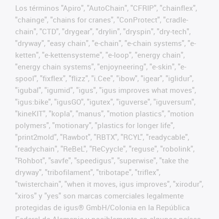
Los términos "Apiro", "AutoChain", "CFRIP", "chainflex",
"chainge", "chains for cranes", "ConProtect", "cradle-
chain", "CTD", "drygear", "drylin", "dryspin", "dry-tech",
"dryway", "easy chain", "e-chain", "e-chain systems", "e-
ketten", "e-kettensysteme", "e-loop", "energy chain",
"energy chain systems", "enjoyneering", "e-skin", "e-
spool", "fixflex", "flizz", "i.Cee", "ibow", "igear", "iglidur",
"igubal", "igumid", "igus", "igus improves what moves",
"igus:bike", "igusGO", "igutex", "iguverse", "iguversum",
"kineKIT", "kopla", "manus", "motion plastics", "motion
polymers", "motionary", "plastics for longer life",
"print2mold", "Rawbot", "RBTX", "RCYL", "readycable",
"readychain", "ReBeL", "ReCyycle", "reguse", "robolink",
"Rohbot", "savfe", "speedigus", "superwise", "take the
dryway", "tribofilament", "tribotape", "triflex",
"twisterchain", "when it moves, igus improves", "xirodur",
"xiros" y "yes" son marcas comerciales legalmente
protegidas de igus® GmbH/Colonia en la República
Federal de Alemania y posiblemente en algunos países