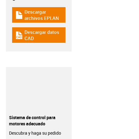
Descargar
igus-icon-download-plan
archivos EPLAN
Descargar datos
igus-icon-cad-dateien
CAD
Sistema de control para
motores adecuado
Descubra y haga su pedido