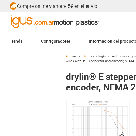
Compre online y ahorre 5€ en el envío
Tienda
Configuradores
Información del product
igus-icon-arrow-right
igus-icon-arrow-right
Inicio
Tecnología de sistemas de guia
wires with JST connector and encoder, NEMA 
drylin® E steppe
encoder, NEMA 