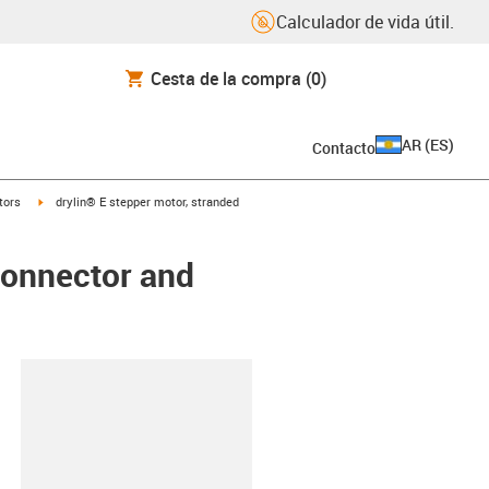
Calculador de vida útil.
Cesta de la compra
(0)
AR
(
ES
)
Contacto
t
igus-icon-arrow-right
tors
drylin® E stepper motor, stranded
connector and
y-clipboard
0-L-C-AAAC