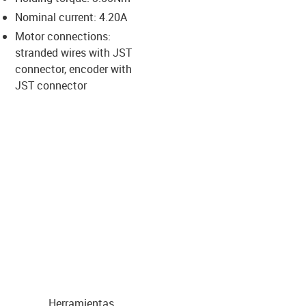
-icon-lupe
-icon-lupe
-icon-lupe
-icon-lupe
Nominal current: 4.20A
Motor connections:
stranded wires with JST
us-icon-arrow-right
connector, encoder with
JST connector
Herramientas