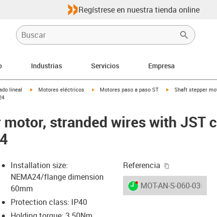
Regístrese en nuestra tienda online
o
Industrias
Servicios
Empresa
igus-icon-arrow-right
igus-icon-arrow-right
igus-icon-arrow-righ
do lineal
Motores eléctricos
Motores paso a paso ST
Shaft stepper mo
24
r motor, stranded wires with JST 
24
igus-icon-cop
Installation size:
Referencia
NEMA24/flange dimension
igus-icon-lieferzeit-dot
MOT-AN-S-060-035-06
60mm
Protection class: IP40
Holding torque: 3.50Nm