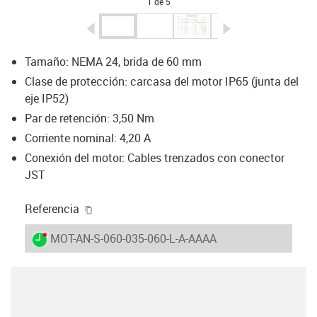
1 de 5
igus-icon-arrow-left
igus-icon-arrow-r
Tamaño: NEMA 24, brida de 60 mm
Clase de protección: carcasa del motor IP65 (junta del
eje IP52)
Par de retención: 3,50 Nm
Corriente nominal: 4,20 A
Conexión del motor: Cables trenzados con conector
JST
igus-icon-copy-clipboard
Referencia
igus-icon-lieferzeit-dot
MOT-AN-S-060-035-060-L-A-AAAA