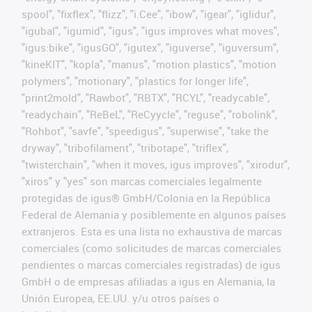
spool", "fixflex", "flizz", "i.Cee", "ibow", "igear", "iglidur",
"igubal", "igumid", "igus", "igus improves what moves",
"igus:bike", "igusGO", "igutex", "iguverse", "iguversum",
"kineKIT", "kopla", "manus", "motion plastics", "motion
polymers", "motionary", "plastics for longer life",
"print2mold", "Rawbot", "RBTX", "RCYL", "readycable",
"readychain", "ReBeL", "ReCyycle", "reguse", "robolink",
"Rohbot", "savfe", "speedigus", "superwise", "take the
dryway", "tribofilament", "tribotape", "triflex",
"twisterchain", "when it moves, igus improves", "xirodur",
"xiros" y "yes" son marcas comerciales legalmente
protegidas de igus® GmbH/Colonia en la República
Federal de Alemania y posiblemente en algunos países
extranjeros. Esta es una lista no exhaustiva de marcas
comerciales (como solicitudes de marcas comerciales
pendientes o marcas comerciales registradas) de igus
GmbH o de empresas afiliadas a igus en Alemania, la
Unión Europea, EE.UU. y/u otros países o