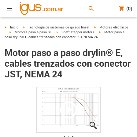
(0)
igus-icon-arrow-right
igus-icon-arrow-right
igus-icon-arrow-right
Inicio
Tecnología de sistemas de guiado lineal
Motores eléctricos
igus-icon-arrow-right
igus-icon-arrow-right
igus-icon-arrow-right
Motores paso a paso ST
Shaft stepper motors
Motor paso a
paso drylin® E, cables trenzados con conector JST, NEMA 24
Motor paso a paso drylin® E,
cables trenzados con conector
JST, NEMA 24
igus-icon-lupe
igus-icon-lupe
igus-icon-lupe
igus-icon-lupe
igus-icon-lupe