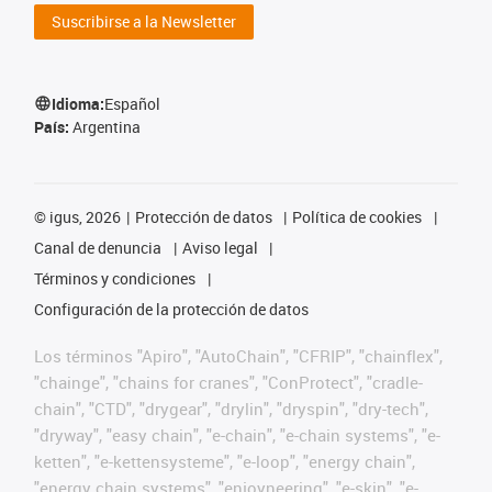
Suscribirse a la Newsletter
Idioma:
Español
País:
Argentina
©
igus, 2026
Protección de datos
Política de cookies
Canal de denuncia
Aviso legal
Términos y condiciones
Configuración de la protección de datos
Los términos "Apiro", "AutoChain", "CFRIP", "chainflex",
"chainge", "chains for cranes", "ConProtect", "cradle-
chain", "CTD", "drygear", "drylin", "dryspin", "dry-tech",
"dryway", "easy chain", "e-chain", "e-chain systems", "e-
ketten", "e-kettensysteme", "e-loop", "energy chain",
"energy chain systems", "enjoyneering", "e-skin", "e-