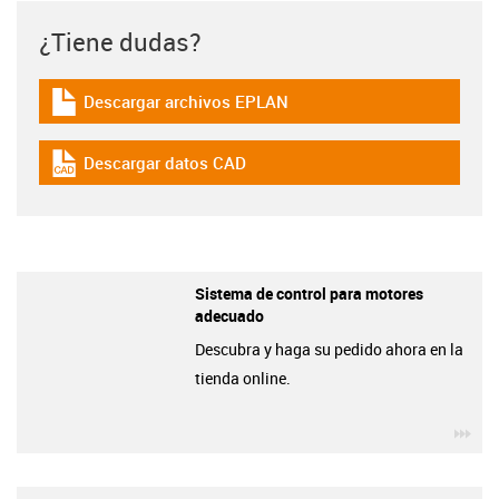
¿Tiene dudas?
Descargar archivos EPLAN
igus-icon-download-plan
Descargar datos CAD
igus-icon-cad-dateien
Sistema de control para motores
adecuado
Descubra y haga su pedido ahora en la
tienda online.
igu