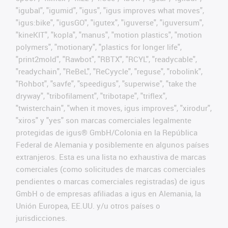
"igubal", "igumid", "igus", "igus improves what moves",
"igus:bike", "igusGO", "igutex", "iguverse", "iguversum",
"kineKIT", "kopla", "manus", "motion plastics", "motion
polymers", "motionary", "plastics for longer life",
"print2mold", "Rawbot", "RBTX", "RCYL", "readycable",
"readychain", "ReBeL", "ReCyycle", "reguse", "robolink",
"Rohbot", "savfe", "speedigus", "superwise", "take the
dryway", "tribofilament", "tribotape", "triflex",
"twisterchain", "when it moves, igus improves", "xirodur",
"xiros" y "yes" son marcas comerciales legalmente
protegidas de igus® GmbH/Colonia en la República
Federal de Alemania y posiblemente en algunos países
extranjeros. Esta es una lista no exhaustiva de marcas
comerciales (como solicitudes de marcas comerciales
pendientes o marcas comerciales registradas) de igus
GmbH o de empresas afiliadas a igus en Alemania, la
Unión Europea, EE.UU. y/u otros países o
jurisdicciones.