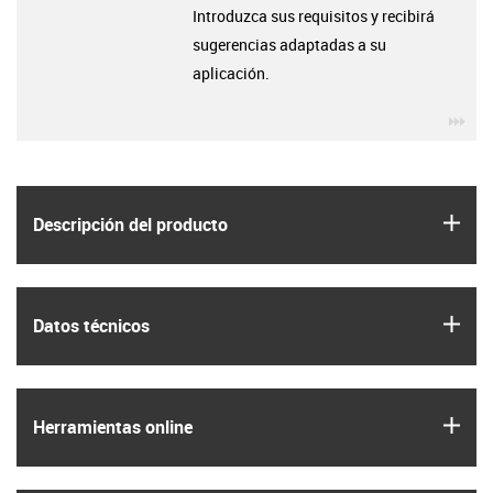
Introduzca sus requisitos y recibirá
sugerencias adaptadas a su
aplicación.
igu
igus
Descripción del producto
igus
Datos técnicos
igus
Herramientas online