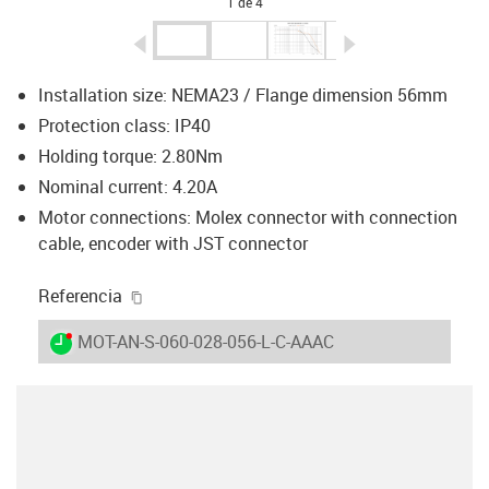
1 de 4
igus-icon-arrow-left
igus-icon-arrow-r
Installation size: NEMA23 / Flange dimension 56mm
Protection class: IP40
Holding torque: 2.80Nm
Nominal current: 4.20A
Motor connections: Molex connector with connection
cable, encoder with JST connector
igus-icon-copy-clipboard
Referencia
igus-icon-lieferzeit-dot
MOT-AN-S-060-028-056-L-C-AAAC