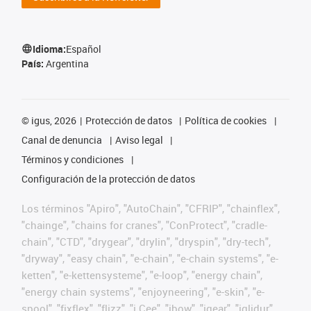
Idioma:
Español
País:
Argentina
©
igus, 2026
Protección de datos
Política de cookies
Canal de denuncia
Aviso legal
Términos y condiciones
Configuración de la protección de datos
Los términos "Apiro", "AutoChain", "CFRIP", "chainflex",
"chainge", "chains for cranes", "ConProtect", "cradle-
chain", "CTD", "drygear", "drylin", "dryspin", "dry-tech",
"dryway", "easy chain", "e-chain", "e-chain systems", "e-
ketten", "e-kettensysteme", "e-loop", "energy chain",
"energy chain systems", "enjoyneering", "e-skin", "e-
spool", "fixflex", "flizz", "i.Cee", "ibow", "igear", "iglidur",