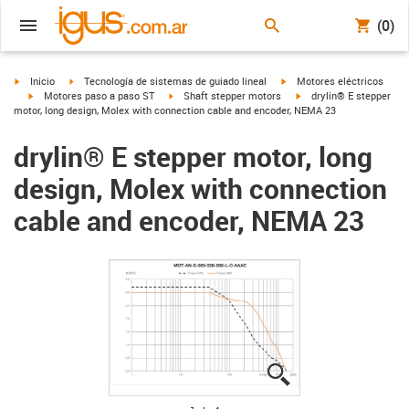
(0)
igus-icon-arrow-right
igus-icon-arrow-right
igus-icon-arrow-right
Inicio
Tecnología de sistemas de guiado lineal
Motores eléctricos
igus-icon-arrow-right
igus-icon-arrow-right
igus-icon-arrow-right
Motores paso a paso ST
Shaft stepper motors
drylin® E stepper
motor, long design, Molex with connection cable and encoder, NEMA 23
drylin® E stepper motor, long
design, Molex with connection
cable and encoder, NEMA 23
igus-icon-lupe
igus-icon-lupe
igus-icon-lupe
igus-icon-lupe