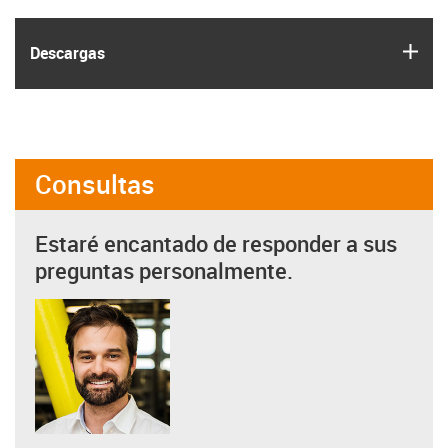
igus
Descargas
Consultas
Estaré encantado de responder a sus
preguntas personalmente.