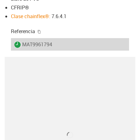
CFRIP®
Clase chainflex®:
7.6.4.1
igus-icon-copy-clipboard
Referencia
igus-icon-lieferzeit
MAT9961794