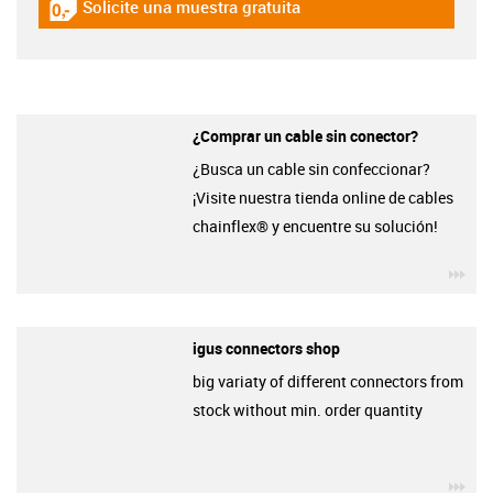
Solicite una muestra gratuita
igus-icon-gratismuster
¿Comprar un cable sin conector?
¿Busca un cable sin confeccionar?
¡Visite nuestra tienda online de cables
chainflex® y encuentre su solución!
igu
igus connectors shop
big variaty of different connectors from
stock without min. order quantity
igu