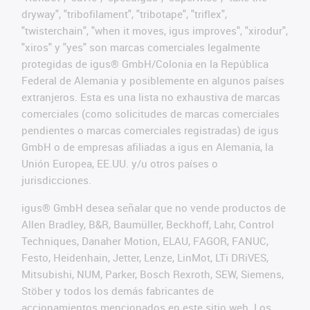
dryway", "tribofilament", "tribotape", "triflex",
"twisterchain", "when it moves, igus improves", "xirodur",
"xiros" y "yes" son marcas comerciales legalmente
protegidas de igus® GmbH/Colonia en la República
Federal de Alemania y posiblemente en algunos países
extranjeros. Esta es una lista no exhaustiva de marcas
comerciales (como solicitudes de marcas comerciales
pendientes o marcas comerciales registradas) de igus
GmbH o de empresas afiliadas a igus en Alemania, la
Unión Europea, EE.UU. y/u otros países o
jurisdicciones.
igus® GmbH desea señalar que no vende productos de
Allen Bradley, B&R, Baumüller, Beckhoff, Lahr, Control
Techniques, Danaher Motion, ELAU, FAGOR, FANUC,
Festo, Heidenhain, Jetter, Lenze, LinMot, LTi DRiVES,
Mitsubishi, NUM, Parker, Bosch Rexroth, SEW, Siemens,
Stöber y todos los demás fabricantes de
accionamientos mencionados en este sitio web. Los