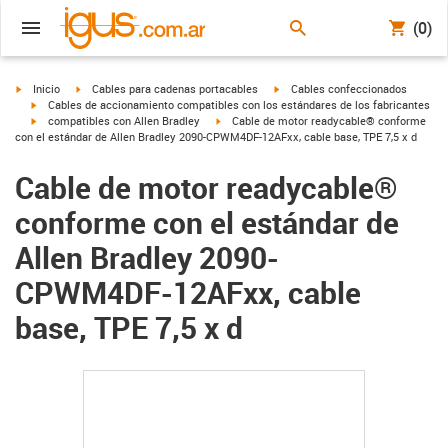
(0)
igus-icon-arrow-right
igus-icon-arrow-right
igus-icon-arrow-right
Inicio
Cables para cadenas portacables
Cables confeccionados
igus-icon-arrow-right
Cables de accionamiento compatibles con los estándares de los fabricantes
igus-icon-arrow-right
igus-icon-arrow-right
compatibles con Allen Bradley
Cable de motor readycable® conforme
con el estándar de Allen Bradley 2090-CPWM4DF-12AFxx, cable base, TPE 7,5 x d
Cable de motor readycable®
conforme con el estándar de
Allen Bradley 2090-
CPWM4DF-12AFxx, cable
base, TPE 7,5 x d