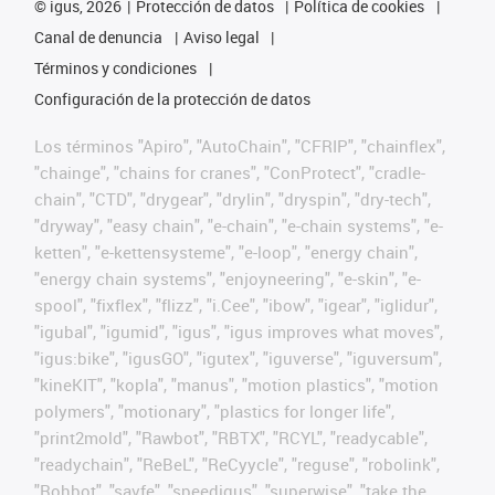
©
igus, 2026
Protección de datos
Política de cookies
Canal de denuncia
Aviso legal
Términos y condiciones
Configuración de la protección de datos
Los términos "Apiro", "AutoChain", "CFRIP", "chainflex",
"chainge", "chains for cranes", "ConProtect", "cradle-
chain", "CTD", "drygear", "drylin", "dryspin", "dry-tech",
"dryway", "easy chain", "e-chain", "e-chain systems", "e-
ketten", "e-kettensysteme", "e-loop", "energy chain",
"energy chain systems", "enjoyneering", "e-skin", "e-
spool", "fixflex", "flizz", "i.Cee", "ibow", "igear", "iglidur",
"igubal", "igumid", "igus", "igus improves what moves",
"igus:bike", "igusGO", "igutex", "iguverse", "iguversum",
"kineKIT", "kopla", "manus", "motion plastics", "motion
polymers", "motionary", "plastics for longer life",
"print2mold", "Rawbot", "RBTX", "RCYL", "readycable",
"readychain", "ReBeL", "ReCyycle", "reguse", "robolink",
"Rohbot", "savfe", "speedigus", "superwise", "take the