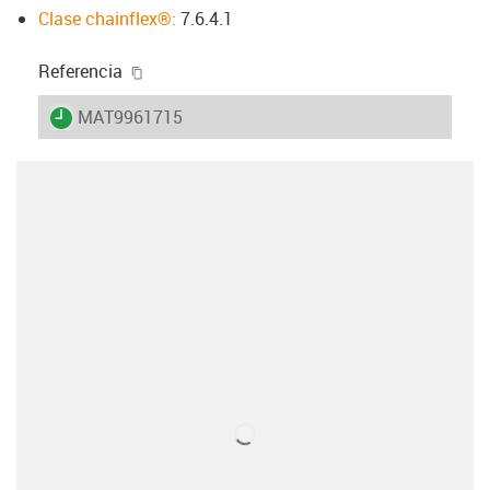
Clase chainflex®:
7.6.4.1
igus-icon-copy-clipboard
Referencia
igus-icon-lieferzeit
MAT9961715