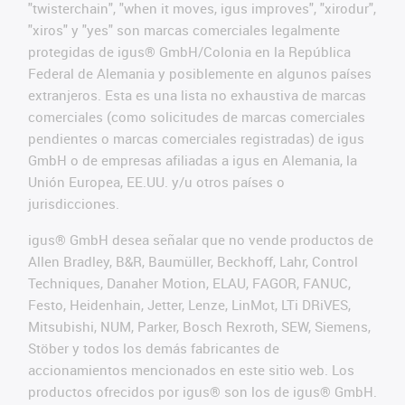
"twisterchain", "when it moves, igus improves", "xirodur",
"xiros" y "yes" son marcas comerciales legalmente
protegidas de igus® GmbH/Colonia en la República
Federal de Alemania y posiblemente en algunos países
extranjeros. Esta es una lista no exhaustiva de marcas
comerciales (como solicitudes de marcas comerciales
pendientes o marcas comerciales registradas) de igus
GmbH o de empresas afiliadas a igus en Alemania, la
Unión Europea, EE.UU. y/u otros países o
jurisdicciones.
igus® GmbH desea señalar que no vende productos de
Allen Bradley, B&R, Baumüller, Beckhoff, Lahr, Control
Techniques, Danaher Motion, ELAU, FAGOR, FANUC,
Festo, Heidenhain, Jetter, Lenze, LinMot, LTi DRiVES,
Mitsubishi, NUM, Parker, Bosch Rexroth, SEW, Siemens,
Stöber y todos los demás fabricantes de
accionamientos mencionados en este sitio web. Los
productos ofrecidos por igus® son los de igus® GmbH.