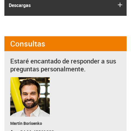
igus
Descargas
Consultas
Estaré encantado de responder a sus
preguntas personalmente.
Martin Borisenko