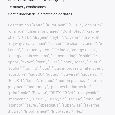
Términos y condiciones
Configuración de la protección de datos
Los términos "Apiro", "AutoChain", "CFRIP", "chainflex",
"chainge", "chains for cranes", "ConProtect", "cradle-
chain", "CTD", "drygear", "drylin", "dryspin", "dry-tech",
"dryway", "easy chain", "e-chain", "e-chain systems", "e-
ketten", "e-kettensysteme", "e-loop", "energy chain",
"energy chain systems", "enjoyneering", "e-skin", "e-
spool", "fixflex", "flizz", "i.Cee", "ibow", "igear", "iglidur",
"igubal", "igumid", "igus", "igus improves what moves",
"igus:bike", "igusGO", "igutex", "iguverse", "iguversum",
"kineKIT", "kopla", "manus", "motion plastics", "motion
polymers", "motionary", "plastics for longer life",
"print2mold", "Rawbot", "RBTX", "RCYL", "readycable",
"readychain", "ReBeL", "ReCyycle", "reguse", "robolink",
"Rohbot", "savfe", "speedigus", "superwise", "take the
dryway", "tribofilament", "tribotape", "triflex",