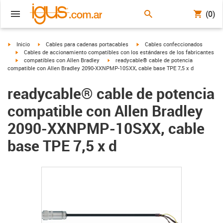
(0)
igus-icon-arrow-right
igus-icon-arrow-right
igus-icon-arrow-right
Inicio
Cables para cadenas portacables
Cables confeccionados
igus-icon-arrow-right
Cables de accionamiento compatibles con los estándares de los fabricantes
igus-icon-arrow-right
igus-icon-arrow-right
compatibles con Allen Bradley
readycable® cable de potencia
compatible con Allen Bradley 2090-XXNPMP-10SXX, cable base TPE 7,5 x d
readycable® cable de potencia
compatible con Allen Bradley
2090-XXNPMP-10SXX, cable
base TPE 7,5 x d