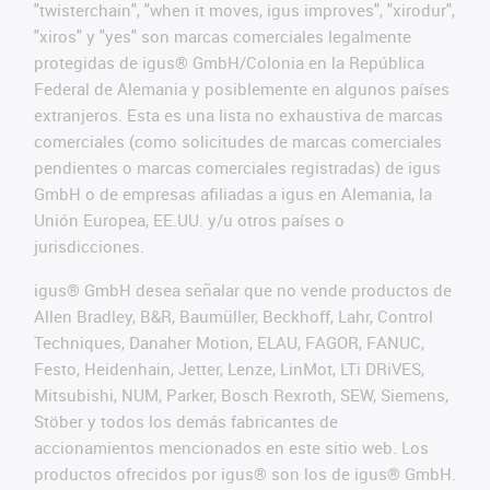
"twisterchain", "when it moves, igus improves", "xirodur",
"xiros" y "yes" son marcas comerciales legalmente
protegidas de igus® GmbH/Colonia en la República
Federal de Alemania y posiblemente en algunos países
extranjeros. Esta es una lista no exhaustiva de marcas
comerciales (como solicitudes de marcas comerciales
pendientes o marcas comerciales registradas) de igus
GmbH o de empresas afiliadas a igus en Alemania, la
Unión Europea, EE.UU. y/u otros países o
jurisdicciones.
igus® GmbH desea señalar que no vende productos de
Allen Bradley, B&R, Baumüller, Beckhoff, Lahr, Control
Techniques, Danaher Motion, ELAU, FAGOR, FANUC,
Festo, Heidenhain, Jetter, Lenze, LinMot, LTi DRiVES,
Mitsubishi, NUM, Parker, Bosch Rexroth, SEW, Siemens,
Stöber y todos los demás fabricantes de
accionamientos mencionados en este sitio web. Los
productos ofrecidos por igus® son los de igus® GmbH.