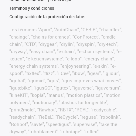
Términos y condiciones
Configuración de la protección de datos
Los términos "Apiro", "AutoChain", "CFRIP", "chainflex",
"chainge", "chains for cranes", "ConProtect", "cradle-
chain", "CTD", "drygear", "drylin", "dryspin", "dry-tech",
"dryway", "easy chain", "e-chain", "e-chain systems", "e-
ketten", "e-kettensysteme", "e-loop", "energy chain",
"energy chain systems", "enjoyneering", "e-skin", "e-
spool", "fixflex", "flizz", "i.Cee", "ibow", "igear", "iglidur",
"igubal", "igumid", "igus", "igus improves what moves",
"igus:bike", "igusGO", "igutex", "iguverse", "iguversum",
"kineKIT", "kopla", "manus", "motion plastics", "motion
polymers", "motionary", "plastics for longer life",
"print2mold", "Rawbot", "RBTX", "RCYL", "readycable",
"readychain", "ReBeL", "ReCyycle", "reguse", "robolink",
"Rohbot", "savfe", "speedigus", "superwise", "take the
dryway", "tribofilament", "tribotape", "triflex",