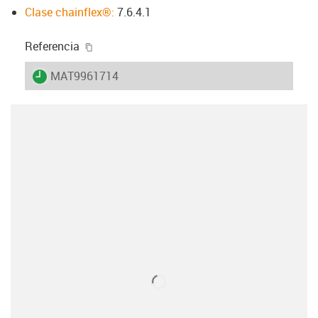
Clase chainflex®:
7.6.4.1
igus-icon-copy-clipboard
Referencia
igus-icon-lieferzeit
MAT9961714