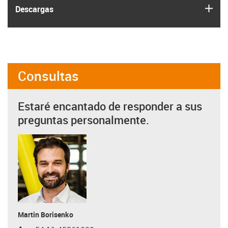
igus
Descargas
Consultas
Estaré encantado de responder a sus
preguntas personalmente.
Martin Borisenko