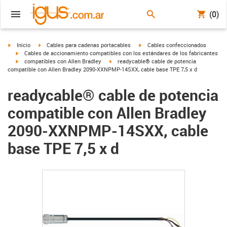
(0)
igus-icon-arrow-right
igus-icon-arrow-right
igus-icon-arrow-right
Inicio
Cables para cadenas portacables
Cables confeccionados
igus-icon-arrow-right
Cables de accionamiento compatibles con los estándares de los fabricantes
igus-icon-arrow-right
igus-icon-arrow-right
compatibles con Allen Bradley
readycable® cable de potencia
compatible con Allen Bradley 2090-XXNPMP-14SXX, cable base TPE 7,5 x d
readycable® cable de potencia
compatible con Allen Bradley
2090-XXNPMP-14SXX, cable
base TPE 7,5 x d