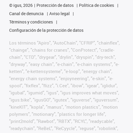
©
igus, 2026
Protección de datos
Política de cookies
Canal de denuncia
Aviso legal
Términos y condiciones
Configuración de la protección de datos
Los términos "Apiro", "AutoChain", "CFRIP", "chainflex",
"chainge", "chains for cranes", "ConProtect", "cradle-
chain", "CTD", "drygear", "drylin", "dryspin", "dry-tech",
"dryway", "easy chain", "e-chain", "e-chain systems", "e-
ketten", "e-kettensysteme", "e-loop", "energy chain",
"energy chain systems", "enjoyneering", "e-skin", "e-
spool", "fixflex", "flizz", "i.Cee", "ibow", "igear", "iglidur",
"igubal", "igumid", "igus", "igus improves what moves",
"igus:bike", "igusGO", "igutex", "iguverse", "iguversum",
"kineKIT", "kopla", "manus", "motion plastics", "motion
polymers", "motionary", "plastics for longer life",
"print2mold", "Rawbot", "RBTX", "RCYL", "readycable",
"readychain", "ReBeL", "ReCyycle", "reguse", "robolink",