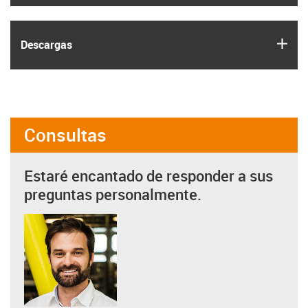
igus
Descargas
Consultas
Estaré encantado de responder a sus
preguntas personalmente.