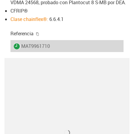
VDMA 24568, probado con Plantocut 8 S-MB por DEA.
CFRIP®
Clase chainflex®:
6.6.4.1
igus-icon-copy-clipboard
Referencia
igus-icon-lieferzeit
MAT9961710