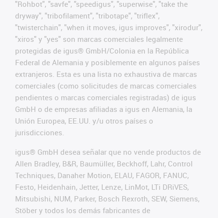
"Rohbot", "savfe", "speedigus", "superwise", "take the
dryway", "tribofilament", "tribotape", "triflex",
"twisterchain", "when it moves, igus improves", "xirodur",
"xiros" y "yes" son marcas comerciales legalmente
protegidas de igus® GmbH/Colonia en la República
Federal de Alemania y posiblemente en algunos países
extranjeros. Esta es una lista no exhaustiva de marcas
comerciales (como solicitudes de marcas comerciales
pendientes o marcas comerciales registradas) de igus
GmbH o de empresas afiliadas a igus en Alemania, la
Unión Europea, EE.UU. y/u otros países o
jurisdicciones.
igus® GmbH desea señalar que no vende productos de
Allen Bradley, B&R, Baumüller, Beckhoff, Lahr, Control
Techniques, Danaher Motion, ELAU, FAGOR, FANUC,
Festo, Heidenhain, Jetter, Lenze, LinMot, LTi DRiVES,
Mitsubishi, NUM, Parker, Bosch Rexroth, SEW, Siemens,
Stöber y todos los demás fabricantes de