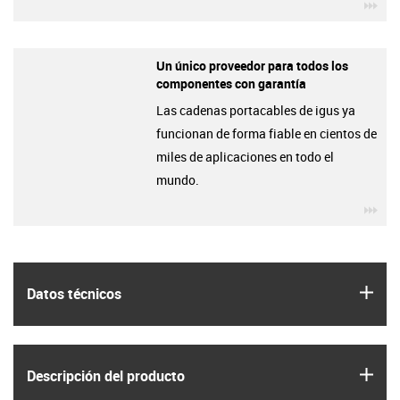
igu
Un único proveedor para todos los
componentes con garantía
Las cadenas portacables de igus ya
funcionan de forma fiable en cientos de
miles de aplicaciones en todo el
mundo.
igu
igus
Datos técnicos
igus
Descripción del producto