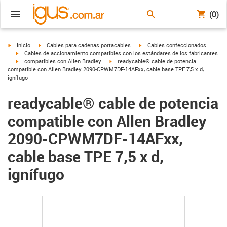
(0)
igus-icon-arrow-right
igus-icon-arrow-right
igus-icon-arrow-right
Inicio
Cables para cadenas portacables
Cables confeccionados
igus-icon-arrow-right
Cables de accionamiento compatibles con los estándares de los fabricantes
igus-icon-arrow-right
igus-icon-arrow-right
compatibles con Allen Bradley
readycable® cable de potencia
compatible con Allen Bradley 2090-CPWM7DF-14AFxx, cable base TPE 7,5 x d,
ignífugo
readycable® cable de potencia
compatible con Allen Bradley
2090-CPWM7DF-14AFxx,
cable base TPE 7,5 x d,
ignífugo