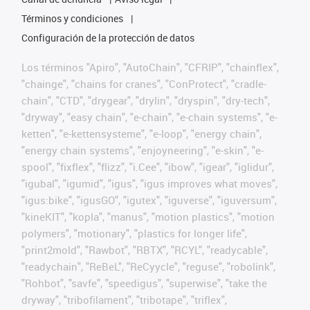
Términos y condiciones
Configuración de la protección de datos
Los términos "Apiro", "AutoChain", "CFRIP", "chainflex",
"chainge", "chains for cranes", "ConProtect", "cradle-
chain", "CTD", "drygear", "drylin", "dryspin", "dry-tech",
"dryway", "easy chain", "e-chain", "e-chain systems", "e-
ketten", "e-kettensysteme", "e-loop", "energy chain",
"energy chain systems", "enjoyneering", "e-skin", "e-
spool", "fixflex", "flizz", "i.Cee", "ibow", "igear", "iglidur",
"igubal", "igumid", "igus", "igus improves what moves",
"igus:bike", "igusGO", "igutex", "iguverse", "iguversum",
"kineKIT", "kopla", "manus", "motion plastics", "motion
polymers", "motionary", "plastics for longer life",
"print2mold", "Rawbot", "RBTX", "RCYL", "readycable",
"readychain", "ReBeL", "ReCyycle", "reguse", "robolink",
"Rohbot", "savfe", "speedigus", "superwise", "take the
dryway", "tribofilament", "tribotape", "triflex",