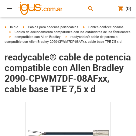
(0)
igus-icon-arrow-right
igus-icon-arrow-right
igus-icon-arrow-right
Inicio
Cables para cadenas portacables
Cables confeccionados
igus-icon-arrow-right
Cables de accionamiento compatibles con los estándares de los fabricantes
igus-icon-arrow-right
igus-icon-arrow-right
compatibles con Allen Bradley
readycable® cable de potencia
compatible con Allen Bradley 2090-CPWM7DF-08AFxx, cable base TPE 7,5 x d
readycable® cable de potencia
compatible con Allen Bradley
2090-CPWM7DF-08AFxx,
cable base TPE 7,5 x d