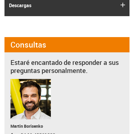
igus
Descargas
Consultas
Estaré encantado de responder a sus
preguntas personalmente.
Martin Borisenko