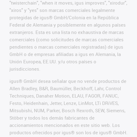
"twisterchain", "when it moves, igus improves", "xirodur",
"xiros" y "yes" son marcas comerciales legalmente
protegidas de igus® GmbH/Colonia en la República
Federal de Alemania y posiblemente en algunos países
extranjeros. Esta es una lista no exhaustiva de marcas
comerciales (como solicitudes de marcas comerciales
pendientes o marcas comerciales registradas) de igus
GmbH o de empresas afiliadas a igus en Alemania, la
Unión Europea, EE.UU. y/u otros países o
jurisdicciones.
igus® GmbH desea señalar que no vende productos de
Allen Bradley, B&R, Baumüller, Beckhoff, Lahr, Control
Techniques, Danaher Motion, ELAU, FAGOR, FANUC,
Festo, Heidenhain, Jetter, Lenze, LinMot, LTi DRiVES,
Mitsubishi, NUM, Parker, Bosch Rexroth, SEW, Siemens,
Stöber y todos los demás fabricantes de
accionamientos mencionados en este sitio web. Los
productos ofrecidos por igus® son los de igus® GmbH.