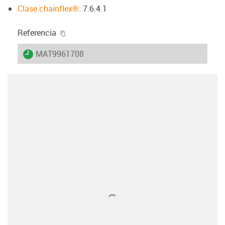
Clase chainflex®:
7.6.4.1
igus-icon-copy-clipboard
Referencia
igus-icon-lieferzeit
MAT9961708